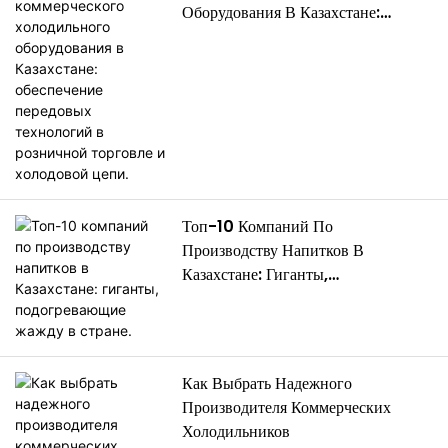
рост на 6,1% в год до 2033
Оборудования В Казахстане:
Обеспечение Передовых
года. По мере роста спроса
Технологий В Розничной Торговле
растут и ожидания.
И Холодовой Цепи.
Чтобы помочь вам принимать
обоснованные решения, в этой
статье рассматриваются 5
наиболее распространенных
проблем, с которыми
сталкиваются дистрибьюторы и
Топ-10 Компаний По
их клиенты при покупке, и
Производству Напитков В
показано, как именно их
Казахстане: Гиганты,
преодолеть с помощью
Подогревающие Жажду В Стране.
новейших инноваций в
холодильной технике, а
именно, моделей с природным
Как Выбрать Надежного
хладагентом R290 , экономией
Производителя Коммерческих
энергии до 30% , панорамными
Холодильников
стеклянными дверями ,