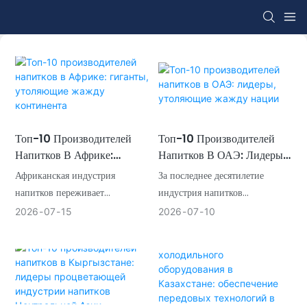
Топ-10 Производителей
Топ-10 Производителей
Напитков В Африке:
Напитков В ОАЭ: Лидеры,
Гиганты, Утоляющие
Утоляющие Жажду Нации
Африканская индустрия
За последнее десятилетие
Жажду Континента
напитков переживает
индустрия напитков
стремительную
Объединенных Арабских
2026
07
15
2026
07
10
трансформацию,
Эмиратов пережила
обусловленную молодым и
впечатляющий рост,
растущим населением,
обусловленный молодым и
урбанизацией и увеличением
разнообразным населением,
располагаемых доходов на
бурным развитием туризма и