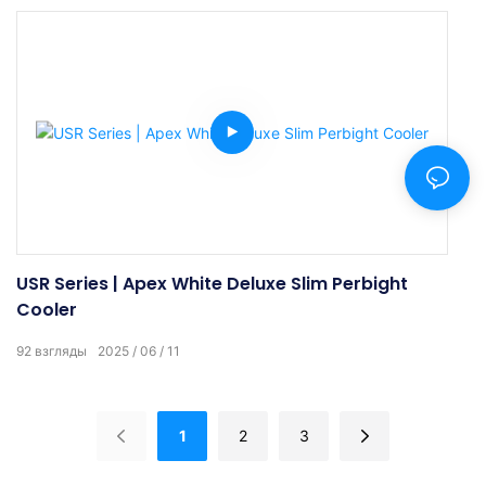
USR Series | Apex White Deluxe Slim Perbight
Cooler
92
взгляды
2025
06
11
1
2
3