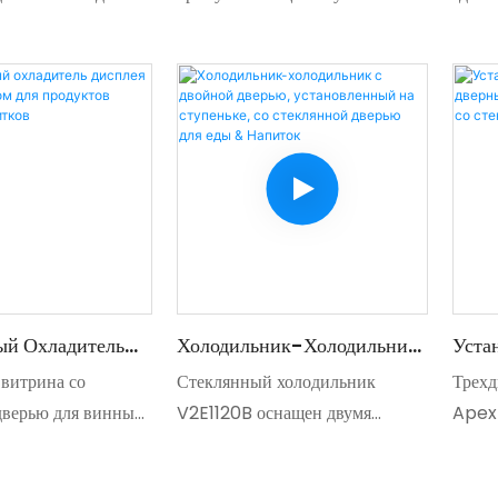
ый Охладитель
Холодильник-Холодильник
Уста
 Черным Шагом
С Двойной Дверью,
Ступ
витрина со
Стеклянный холодильник
Трехд
тов Питания &
Установленный На
Холо
дверью для винных
V2E1120B оснащен двумя
Apex
Ступеньке, Со Стеклянной
Со С
 д. позволяет более
распашными или раздвижными
предс
Дверью Для Еды & Напиток
Напи
етко показывать
дверцами из плоского стекла в
оптим