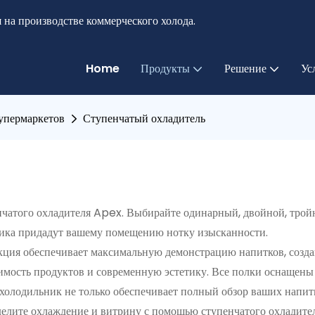
 на производстве коммерческого холода.
Home
Продукты
Решение
Ус
упермаркетов
Ступенчатый охладитель
нчатого охладителя Apex. Выбирайте одинарный, двойной, трой
ьника придадут вашему помещению нотку изысканности.
укция обеспечивает максимальную демонстрацию напитков, созд
мость продуктов и современную эстетику. Все полки оснащены 
холодильник не только обеспечивает полный обзор ваших напитк
елите охлаждение и витрину с помощью ступенчатого охладител