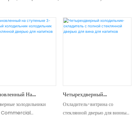
новленный На
Четырехдверный
еньке 3-Дверный
Холодильник-Охладитель С
верные холодильники
Охладитель-витрина со
дильник-Холодильник
Полной Стеклянной Дверью
 Commercial
стеклянной дверью для винных
теклянной Дверью Для
Для Вина Для Напитков
тавляют собой
напитков и т. д. позволяет более
тков
альное решение для
наглядно и наглядно показывать