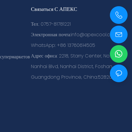
Связаться С АПЕКС
Тел.: 0757-81781221
+86 0757-81781221
Электронная почта:
info@apexcool.com
WhatsApp: +86 13760614505
Адрес офиса: 2218, Starry Center, No. 84
 супермаркетов
Nanhai Blvd, Nanhai District, Foshan,
Guangdong Province, China.528200