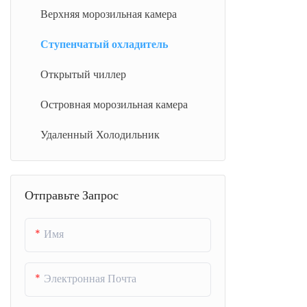
ваши напитк
Вертикальный охладитель с
Верхняя морозильная камера
полной стеклянной дверью
Ступенчатый охладитель
Открытый чиллер
Островная морозильная камера
Удаленный Холодильник
Отправьте Запрос
Имя
Электронная Почта