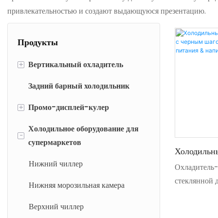
привлекательностью и создают выдающуюся презентацию.
Продукты
+
Вертикальный охладитель
Задний барный холодильник
Обычный вертикальный
охладитель
+
Промо-дисплей-кулер
Делюкс Вертикальный
Холодильное оборудование для
Slim Display Cooler &
холодильник
-
супермаркетов
морозильник
Холодильн
Ниженулевой вертикальный
Дисплея С
Мини-открытый охладитель
Нижний чиллер
Охладитель-
охладитель
Для Продук
стеклянной 
Кассир-кулер
Нижняя морозильная камера
Напитков
Тропический вертикальный
напитков и т.
охладитель
Охладитель для брендов напитков
Верхний чиллер
наглядно и ч