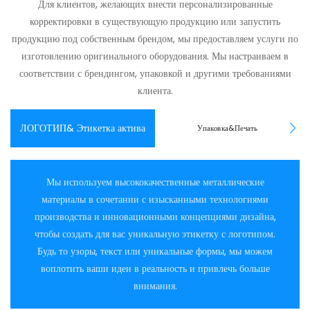
Для клиентов, желающих внести персонализированные
корректировки в существующую продукцию или запустить
продукцию под собственным брендом, мы предоставляем услуги по
изготовлению оригинального оборудования. Мы настраиваем в
соответствии с брендингом, упаковкой и другими требованиями
клиента.
ЛОГОТИП& Этикетка актива
Упаковка&Печать
Мы используем высококачественные металлические
материалы в сочетании с изысканными технологиями
производства и инновационными концепциями дизайна,
чтобы создать для вас уникальную этикетку с логотипом.
Будь то узоры, текст или уникальные формы, мы можем
воплотить ваши идеи в реальность и привлечь больше
внимания.