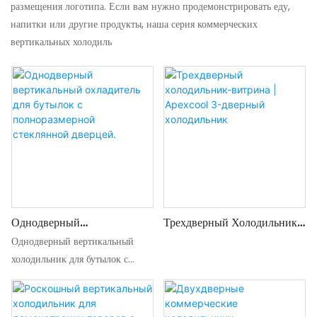
размещения логотипа. Если вам нужно продемонстрировать еду,
напитки или другие продукты, наша серия коммерческих
вертикальных холодиль
Однодверный
Трехдверный Холодильник-
Вертикальный Охладитель
Витрина | Apexcool 3-
Однодверный вертикальный
Для Бутылок С
Дверный Холодильник
холодильник для бутылок с
Полноразмерной
полноразмерной стеклянной
Стеклянной Дверцей.
дверцей разработан специально
для коммерческого