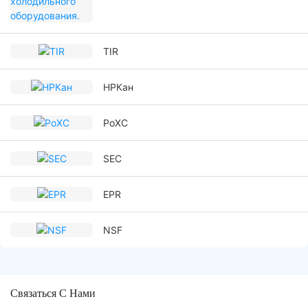
TIR
НРКан
РоХС
SEC
EPR
NSF
Связаться С Нами