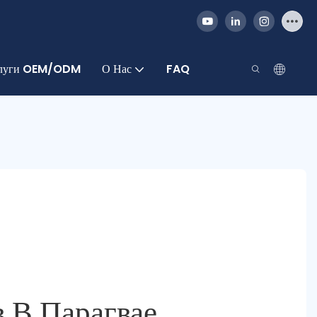
луги OEM/ODM
О Нас
FAQ
 В Парагвае