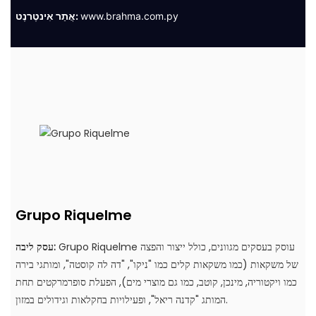
www.brahma.com.py
אֲתַר אִינטֶרנֶט:
Grupo Riquelme
Grupo Riquelme עוסק בעסקים מגוונים, כולל ייצור והפצה
עסק ליבה:
של משקאות (כמו משקאות קלים כמו "ניקו", "דה לה קוסטה", ומותגי בירה
כמו ויקטוריה, מינכן, קוטב, כמו גם מוצרי מים), הפעלת סופרמרקטים תחת
המותג "קדנה ריאל", ופעילויות בחקלאות וגידולים במזון.