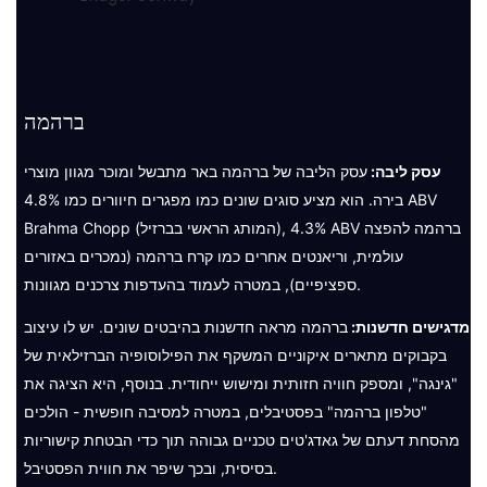
ברהמה
עסק ליבה:
עסק הליבה של ברהמה באר מתבשל ומוכר מגוון מוצרי
בירה. הוא מציע סוגים שונים כמו מפגרים חיוורים כמו 4.8% ABV
Brahma Chopp (המותג הראשי בברזיל), 4.3% ABV ברהמה להפצה
עולמית, וריאנטים אחרים כמו קרח ברהמה (נמכרים באזורים
ספציפיים), במטרה לעמוד בהעדפות צרכנים מגוונות.
מדגישים חדשנות:
ברהמה מראה חדשנות בהיבטים שונים. יש לו עיצוב
בקבוקים מתארים איקוניים המשקף את הפילוסופיה הברזילאית של
"גינגה", ומספק חוויה חזותית ומישוש ייחודית. בנוסף, היא הציגה את
"טלפון ברהמה" בפסטיבלים, במטרה למסיבה חופשית - הולכים
מהסחת דעתם של גאדג'טים טכניים גבוהה תוך כדי הבטחת קישוריות
בסיסית, ובכך שיפר את חווית הפסטיבל.