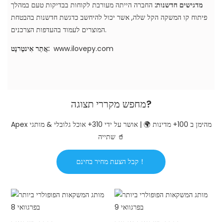
מדגישים חדשנות:
החברה הייתה מעורבת לקוחות בבדיקות טעם במהלך
פיתוח קו המשקה הקל שלה, אשר יכול להיחשב כדגשת חדשנות בהבטחת
המוצרים לעמוד בהעדפות הצרכנים.
www.ilovepy.com
אֲתַר אִינטֶרנֶט:
מחפש מקררי תצוגה?
Apex מהימן ב 100+ מדינות 🌍 | אושר על ידי 310+ אוכל גלובלי & מותגי
שתייה 🥤
קבל הצעת מחיר בחינם！