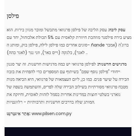
פילסן
עסק ליבה:
עסק הליבה של פילסן פרגוואי מתבשל ומוכר מגוון בירות. הוא
מציע בירה פילסנר מוזהבת חיוורת קלאסית עם 5% תכולת אלכוהול, יחד עם
סוגים אחרים כמו פילסן לילה, פילסן בוק, ומותג ה- ñande ברוג'ה (אמבר
לאגר), בלנקה (וייס באר), וזני נגר (לאגר כהה) ..
מדגישים חדשנות:
לפילסן פרגוואי יש כמה מדגישות חדשנות. זה יצר סגנון
ייחודי "פילסן נוסף שפם" בשיתוף עם המספרים כדי להפחית את בזבוז
הבירה על שיער פנים. כמו כן, ליום העצמאות של פרגוואי, היא הביאה מנות
מטבח פרגוואי מסורתיות בשילוב הבירה שלה לפריס, והשתמשה בשפה של
גוארני בשלטי חוצות במדינות אחרות כסמל לזהות לאומית, וחיזקה את
המותג שלה בדרכים חדשניות ותרבותיות - רלוונטיות.
www.pilsen.com.py
אֲתַר אִינטֶרנֶט: