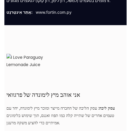
ורמומים בטעמים (למשל, רון לימן, רון קוקו) לטעמים מגוונים.
www.fortin.com.py
אֲתַר אִינטֶרנֶט:
אני אוהב מיץ לימונדה של פרגוואי
עסק ליבה:
עסק הליבה של החברה מייצר ומוכר מיץ לימונדה, יחד עם
טעמים אחרים של שתייה קלה כמו תפוז ואננס, תוך שימוש בלימונים
אמיתיים כדי להציע משקה מרענן.