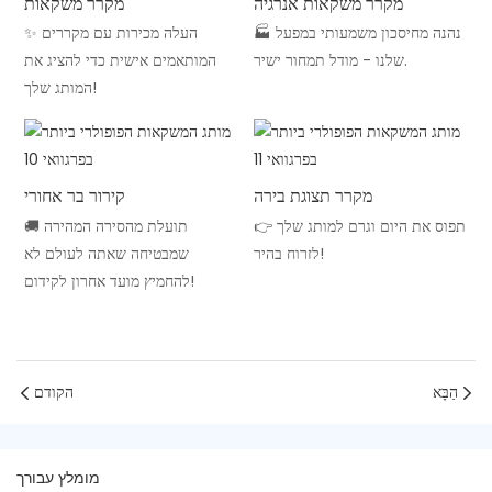
מקרר משקאות אנרגיה
מקרר משקאות
🏭 נהנה מחיסכון משמעותי במפעל
✨ העלה מכירות עם מקררים
שלנו - מודל תמחור ישיר.
המותאמים אישית כדי להציג את
המותג שלך!
מקרר תצוגת בירה
קירור בר אחורי
👉 תפוס את היום וגרם למותג שלך
🚚 תועלת מהסירה המהירה
לזרוח בהיר!
שמבטיחה שאתה לעולם לא
להחמיץ מועד אחרון לקידום!
הַבָּא
הקודם
מומלץ עבורך