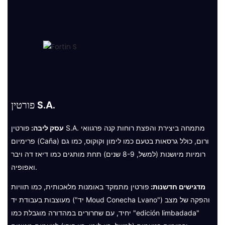
פורטין S.A.
עסק ליבה:
פורטין S.A. מתמחה ביצירת והפצת רוחות קנה פרגוואי
פרימיום (Caña) ורום, כולל גרסאות בטעם כמו לימון וקוקוס, כמו גם
רומיות מיושנות (למשל, 8-9 שנים) תחת מותגים כמו דיאז דה ויבר
ואפופיה.
מדגישים חדשנות:
פורטין מתמקד באומנות מלאכותית, כמו תוויות
מעוצבות בעבודת יד ("יד Moud Conecha Lvano") והפקה של מצב
יחיד, עם שחרורים במהדורה מוגבלת כמו "edición limbadada"