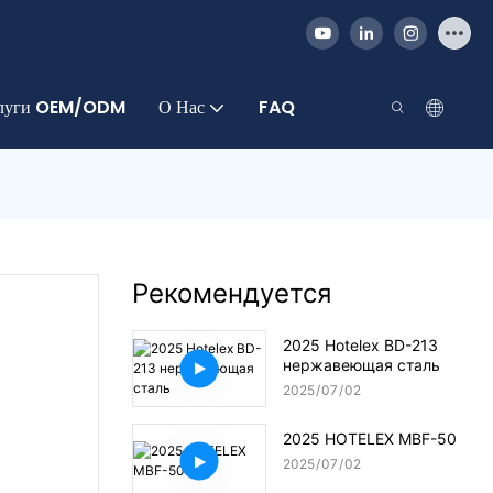
луги OEM/ODM
О Нас
FAQ
Рекомендуется
2025 Hotelex BD-213
нержавеющая сталь
2025
07
02
2025 HOTELEX MBF-50
2025
07
02