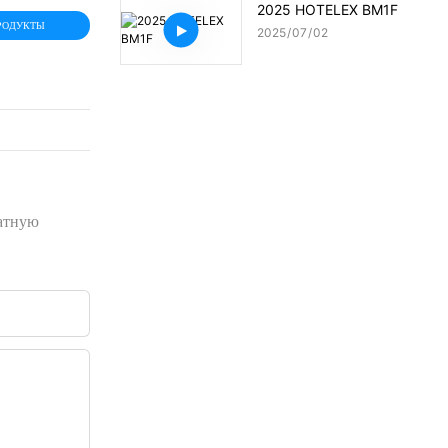
2025 HOTELEX BM1F
РОДУКТЫ
2025
07
02
латную