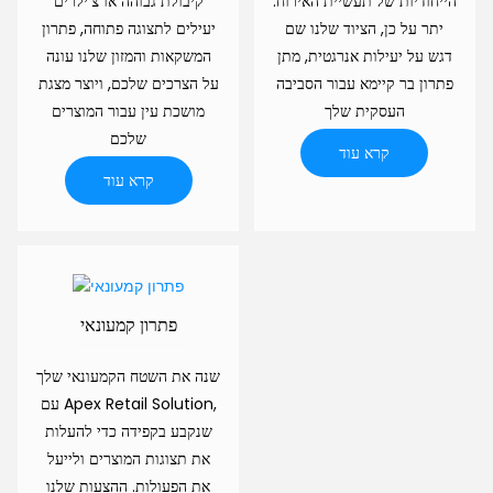
הייחודיות של תעשיית האירוח.
קיבולת גבוהה או צ'ילרים
יתר על כן, הציוד שלנו שם
יעילים לתצוגה פתוחה, פתרון
דגש על יעילות אנרגטית, מתן
המשקאות והמזון שלנו עונה
פתרון בר קיימא עבור הסביבה
על הצרכים שלכם, ויוצר מצגת
העסקית שלך
מושכת עין עבור המוצרים
שלכם
קרא עוד
קרא עוד
פתרון קמעונאי
שנה את השטח הקמעונאי שלך
עם Apex Retail Solution,
שנקבע בקפידה כדי להעלות
את תצוגות המוצרים ולייעל
את הפעולות. ההצעות שלנו