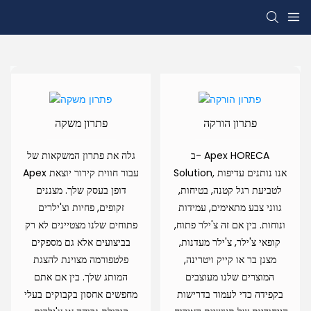
פתרון הורקה
פתרון משקה
ב- Apex HORECA
גלה את פתרון המשקאות של
Solution, אנו נותנים עדיפות
Apex עבור חווית קירור יוצאת
לטביעת רגל קטנה, בטיחות,
דופן בעסק שלך. מצננים
גווני צבע מתאימים, עמידות
זקופים, פחיות וצ'ילרים
ונוחות. בין אם זה צ'ילר פתוח,
פתוחים שלנו מצטיינים לא רק
קופאי צ'ילר, צ'ילר מעדנות,
בביצועים אלא גם מספקים
מצנן בר או קייק ויטרינה,
פלטפורמה מצוינת להצגת
המוצרים שלנו מעוצבים
המותג שלך. בין אם אתם
בקפידה כדי לעמוד בדרישות
מחפשים אחסון בקבוקים בעלי