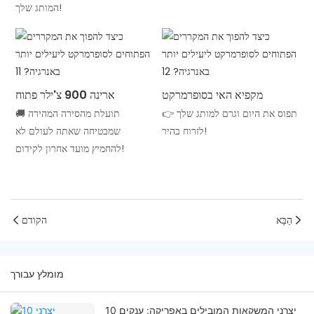
המותג שלך!
מקפיא האי בסופרמרקט
ארינה 900 צ'ילר פתוח
👉 תפוס את היום וגרם למותג שלך
🚚 תועלת מהסירה המהירה
לזרוח בהיר!
שמבטיחה שאתה לעולם לא
להחמיץ מועד אחרון לקידום!
הַבָּא
הקודם
מומלץ עבורך
10 יצרני המשקאות המובילים באפריקה: ענקים