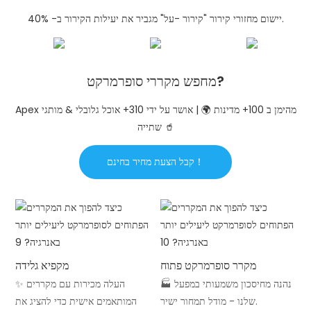
יישום מחזורי קירור "קירור -על" מגביר את יעילות הקירור ב- 40%.
מחפש מקררי סופרמרקט?
Apex מהימן ב 100+ מדינות 🌍 | אושר על ידי 310+ אוכל גלובלי & מותגי
שתייה 🥤
קבל הצעת מחיר בחינם！
מקרר סופרמרקט פתוח
מקפיא גלידה
🏭 נהנה מחיסכון משמעותי במפעל
✨ העלה מכירות עם מקררים
שלנו - מודל תמחור ישיר.
המותאמים אישית כדי להציג את