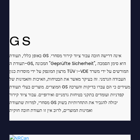
GS
באופן כללי, תעודת GS אינה דרישה חובה עבור ציוד קירור מסחרי.
תעודת ה-GS, המכונה "Geprüfte Sicherheit", היא סימן הסמכה
מרצון המונפק על ידי מוסדות כגון TÜV ו-VDE המורשים על ידי משרד
העבודה הגרמני. זה בעיקר מאשר את הבטיחות, האיכות והאמינות של
המוצרים. מוצרים בעלי תעודת GS מעידים כי הם עברו בדיקות והערכה
קפדניות ועומדים בתקני בטיחות גרמניים ואירופיים. עבור ציוד קירור
מסחרי, למרות שתעודת GS יכולה להגביר את התחרותיות בשוק
ואמינות המוצרים, לרוב אין זו תעודת חובה חוקית