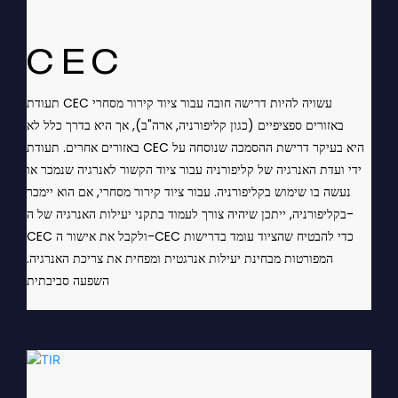
CEC
תעודת CEC עשויה להיות דרישה חובה עבור ציוד קירור מסחרי
באזורים ספציפיים (כגון קליפורניה, ארה"ב), אך היא בדרך כלל לא
באזורים אחרים. תעודת CEC היא בעיקר דרישת ההסמכה שנוסחה על
ידי ועדת האנרגיה של קליפורניה עבור ציוד הקשור לאנרגיה שנמכר או
נעשה בו שימוש בקליפורניה. עבור ציוד קירור מסחרי, אם הוא יימכר
בקליפורניה, ייתכן שיהיה צורך לעמוד בתקני יעילות האנרגיה של ה-
CEC ולקבל את אישור ה-CEC כדי להבטיח שהציוד עומד בדרישות
המפורטות מבחינת יעילות אנרגטית ומפחית את צריכת האנרגיה.
השפעה סביבתית