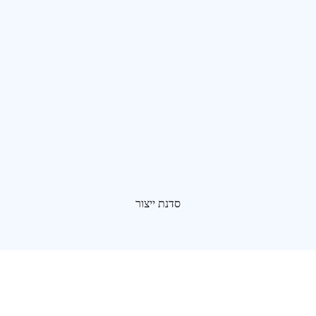
סדנת ייצור
התמקדות בקירור תצוגה מסחרית במשך למעלה מעשור