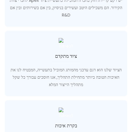
לחברי צוות Apex יש רקע קריירה חזק בחברה המובילה בתעשיית ציוד
הקירור. הם משכילים היטב ועשירים בניסיון, בין אם בשירותים ובין אם
R&D
ציוד מתקדם
הציוד שלנו הוא דגם עדכני מהמותג המוביל בתעשייה, המבטיח לנו את
האיכות הטובה ביותר מתחילת התהליך, אנו חוסכים עבורך כל שקל
מתהליך הייצור המלא
בקרת איכות