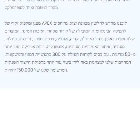
מקרר למטבח וציוד לסופרמרקט
מצנן ומקפיא זקוף של APEX תוכננו מחדש לחלוטין מכוונת יצוא. מייחסים
לתפיסה הבינלאומית המובילה של קירור מסחרי, ואיכות אמינה, המוצרים
שלנו נמכרו באופן נרחב בארה"ב, קנדה, אנגליה, צרפת, ספרד, נורבגיה, פינלנד,
סעודיה, איחוד האמירויות הערביות, אוסטרליה, דרום אפריקה ועוד יותר
מ-50 מדינות . עם בסיס לקוחות העולה על 300 בתעשיית המזון והמשקאות,
המחויבות שלנו למצוינות באה לידי ביטוי עוד יותר בתפוקת הייצור השנתית
המרשימה שלנו של 150,000 יחידות.