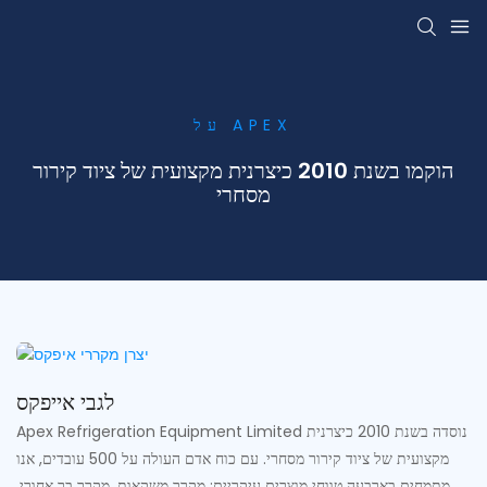
על APEX
הוקמו בשנת 2010 כיצרנית מקצועית של ציוד קירור
מסחרי
לגבי אייפקס
Apex Refrigeration Equipment Limited נוסדה בשנת 2010 כיצרנית
מקצועית של ציוד קירור מסחרי. עם כוח אדם העולה על 500 עובדים, אנו
מתמחים בארבעה טווחי מוצרים עיקריים: מקרר משקאות, מקרר בר אחורי,