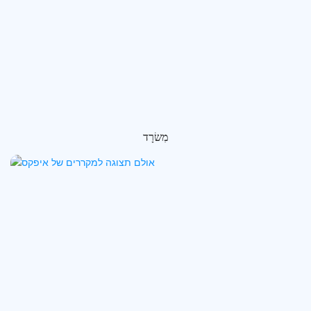
מִשׂרָד