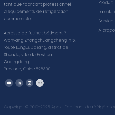
Produit
tant que fabricant professionnel
d'équipements de réfrigération
La solut
commerciale.
Servic
À propo
Adresse de l'usine : bâtiment 7,
Wanyang Zhongchuangcheng, n°6,
route Lungui, Daliang, district de
Shunde, ville de Foshan,
Guangdong
Province, Chine.528300
Copyright © 2010-2025 Apex | Fabricant de réfrigérat