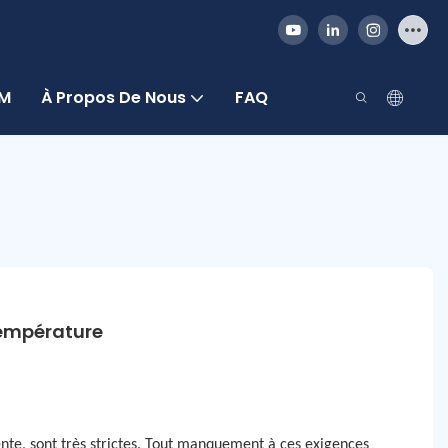
DM
À Propos De Nous
FAQ
Température
vente, sont très strictes. Tout manquement à ces exigences