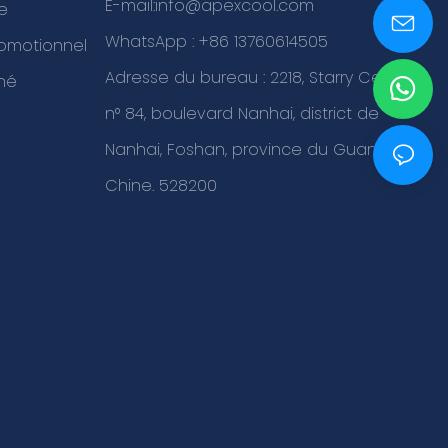
E-mail:
info@apexcool.com
re
WhatsApp : +86 13760614505
romotionnel
Adresse du bureau : 2218, Starry Center,
hé
n° 84, boulevard Nanhai, district de
Nanhai, Foshan, province du Guangdong,
Chine. 528200