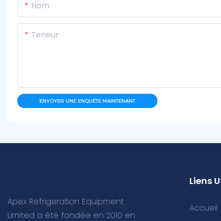
Nom
Teneur
ENVOYER UNE ENQUÊTE MAINTENANT
Liens U
Apex Refrigeration Equipment
Accueil
Limited a été fondée en 2010 en