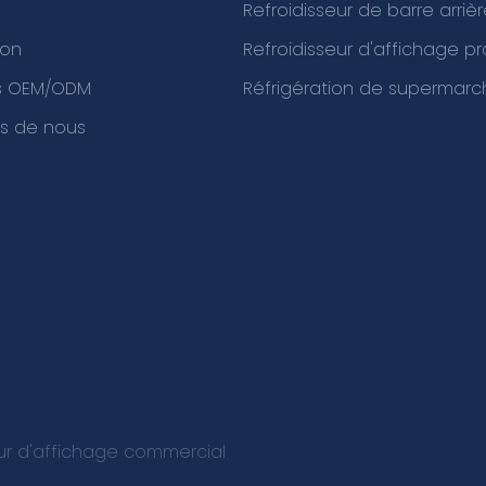
Refroidisseur de barre arriè
ion
Refroidisseur d'affichage p
es OEM/ODM
Réfrigération de supermarc
s de nous
eur d'affichage commercial