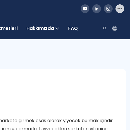
metleri
Hakkımızda
FAQ
markete girmek esas olarak yiyecek bulmak içindir
için süpermarket, yiyecekleri şarküteri vitrinine