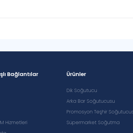
şlı Bağlantılar
Ürünler
Dik Soğutucu
Arka Bar Soğutucusu
Promosyon Teşhir Soğutucu
 Hizmetleri
Süpermarket Soğutma