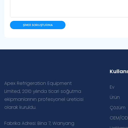
ŞIMDI SORUŞTURMA
Kullanı
Apex Refrigeration Equipment
Ev
Limited, 2010 yılında ticari soğutma
Ürün
ekipmanlarının profesyonel üreticisi
olarak kuruldu.
Çözüm
OEM/ODM
Fabrika Adresi: Bina 7, Wanyang