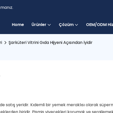
zmanız.
Home
Ürünler
Çözüm
OEM/ODM Hiz
ri
Şarküteri Vitrini Gıda Hijyeni Açısından İyidir
r
 satış yeridir. Kıdemli bir yemek meraklısı olarak süper
klerden biridir. Pişmiş yiyecekleri korumak ve sergilemek 