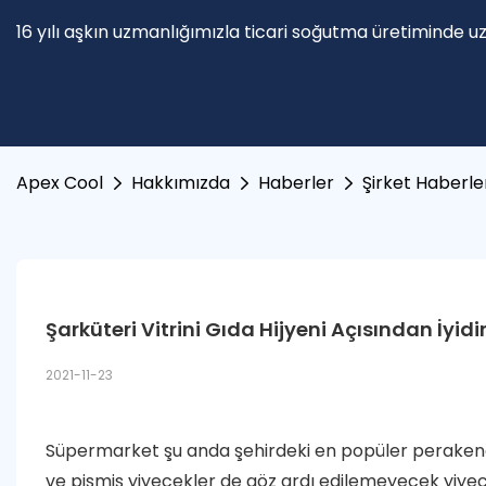
16 yılı aşkın uzmanlığımızla ticari soğutma üretiminde u
Apex Cool
Hakkımızda
Haberler
Şirket Haberle
Şarküteri Vitrini Gıda Hijyeni Açısından İyidi
2021-11-23
Süpermarket şu anda şehirdeki en popüler perakende
ve pişmiş yiyecekler de göz ardı edilemeyecek yiyece