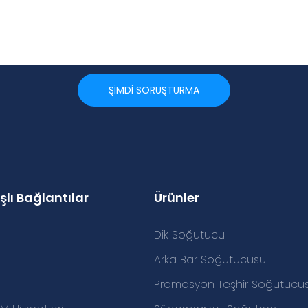
ŞIMDI SORUŞTURMA
şlı Bağlantılar
Ürünler
Dik Soğutucu
Arka Bar Soğutucusu
Promosyon Teşhir Soğutucu