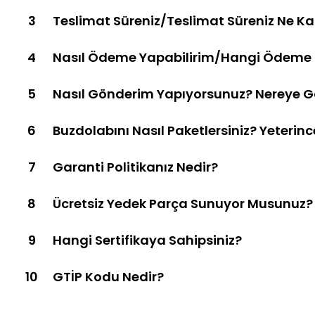
3
Teslimat Süreniz/Teslimat Süreniz Ne K
4
Nasıl Ödeme Yapabilirim/Hangi Ödeme Şe
5
Nasıl Gönderim Yapıyorsunuz? Nereye 
6
Buzdolabını Nasıl Paketlersiniz? Yeterin
7
Garanti Politikanız Nedir?
8
Ücretsiz Yedek Parça Sunuyor Musunuz?
9
Hangi Sertifikaya Sahipsiniz?
10
GTİP Kodu Nedir?