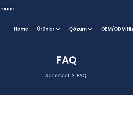
zmanız.
Home
Ürünler
Çözüm
OEM/ODM Hiz
FAQ
Apex Cool
FAQ