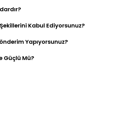
adardır?
killerini Kabul Ediyorsunuz?
Gönderim Yapıyorsunuz?
ce Güçlü Mü?