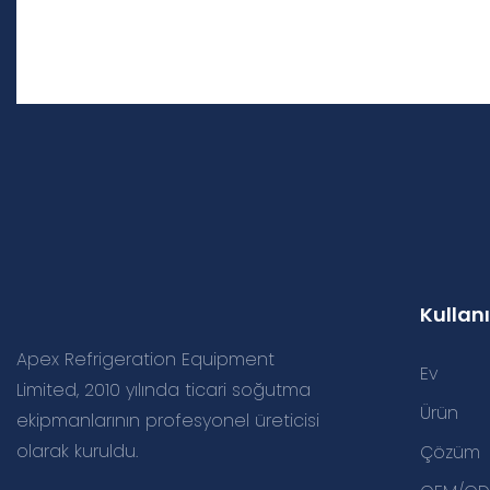
Kullanı
Apex Refrigeration Equipment
Ev
Limited, 2010 yılında ticari soğutma
Ürün
ekipmanlarının profesyonel üreticisi
olarak kuruldu.
Çözüm