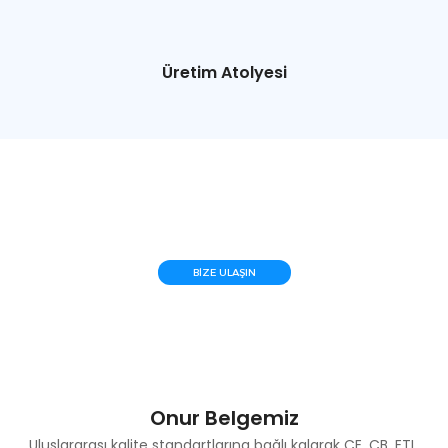
Üretim Atolyesi
On Yılı Aşkın Bir Süredir Ticari Teşhir
Soğutmasına Odaklanıyoruz
BIZE ULAŞIN
Onur Belgemiz
Uluslararası kalite standartlarına bağlı kalarak CE, CB, ETL,