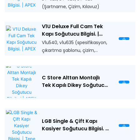
(Şartname, Çizim, Kılavuz)
V1U Deluxe Full Cam Tek
Kapı Soğutucu Bilgisi. |
APEX
V1u540, v1u635 (spesifikasyon,
çıkartma şablonu, çizim,
manuel)
C Store Alttan Montajlı
Tek Kapılı Dikey Soğutucu
Bilgileri | APEX
LGB Single & Çift Kapı
Kasiyer Soğutucu Bilgisi. |
Tepe