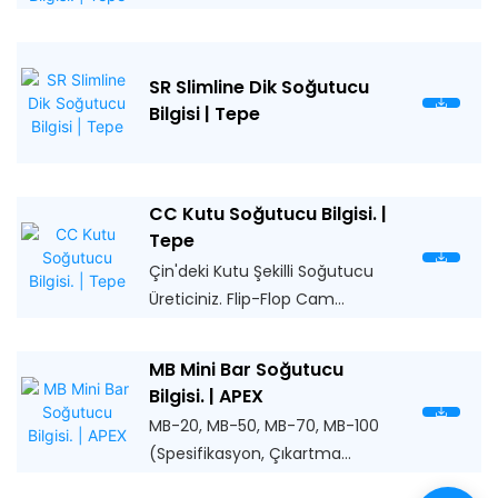
SR Slimline Dik Soğutucu
Bilgisi | Tepe
CC Kutu Soğutucu Bilgisi. |
Tepe
Çin'deki Kutu Şekilli Soğutucu
Üreticiniz. Flip-Flop Cam
Kapaklı Kutu Şekilli Buzdolabı, 1
kat ikiye bölünmüş cam kapı.
MB Mini Bar Soğutucu
Tüketiciler her iki taraftan da
Bilgisi. | APEX
erişebiliyordu. İçecek
MB-20, MB-50, MB-70, MB-100
tanıtımında popüler
(Spesifikasyon, Çıkartma
Şablonu, Çizim, Manuel)