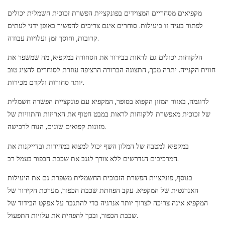
מקפיאים מסחריים המצוידים בפונקציית הפשרת זכוכית חשמלית יכולים
לפתור בעיה זו ביעילות. סוחרים אינם צריכים להפשיר באופן ידני לעתים
קרובות, וחוסך זמן ועלויות עבודה.
הלקוחות יכולים גם לראות בבירור את הסחורה במקפיא, מה שמשפר את
חווית הקנייה. יתרה מכך, התצוגה הברורה הרציפה עוזרת לסוחרים להציג טוב
יותר סחורות ולקדם מכירות.
לדוגמה, באזור המזון הקפוא בסופר, המקפיא עם פונקציית הפשרה חשמלית
של זכוכית מאפשרת ללקוחות לראות במבט חטוף את האריזות והתוויות של
מזונות קפואים שונים, הנוח לרכישה.
במקפיא למטבח של המלון השף יכול למצוא במהירות ובדייקנות את
המרכיבים הנדרשים ללא צורך לנגב את שכבת הכפור בעמל רב.
בנוסף, פונקציית הפשרת הזכוכית החשמלית משפרת גם את היעילות
האנרגטית של המקפיא. עקב הפחתת שכבת הכפור, מערכת הקירור של
המקפיא אינה צריכה לצרוך יותר אנרגיה כדי להתגבר על אפקט הבידוד של
שכבת הכפור, ובכך להפחית את עלויות התפעול.