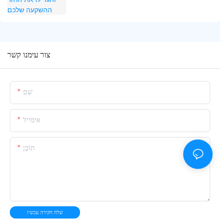
צור עימנו קשר
שֵׁם
אימייל
תוֹכֶן
שלח חקירה עכשיו