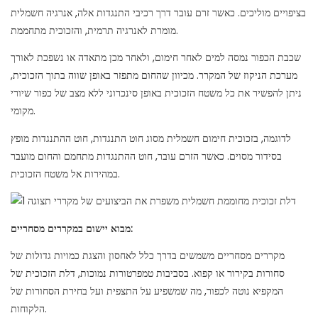
בציפויים מוליכים. כאשר זרם עובר דרך רכיבי התנגדות אלה, אנרגיה חשמלית
מומרת לאנרגיה תרמית, והזכוכית מתחממת.
שכבת הכפור נמסה למים לאחר חימום, ולאחר מכן מתאדה או נשפכת לאורך
מערכת הניקוז של המקרר. מכיוון שהחום מתפזר באופן שווה בתוך הזכוכית,
ניתן להפשיר את כל משטח הזכוכית באופן סינכרוני ללא מצב של כפור שיורי
מקומי.
לדוגמה, בזכוכית חימום חשמלית מסוג חוט התנגדות, חוט ההתנגדות מופץ
בסידור מסוים. כאשר הזרם עובר, חוט ההתנגדות מתחמם והחום מועבר
במהירות אל משטח הזכוכית.
מבוא יישום במקררים מסחריים:
מקררים מסחריים משמשים בדרך כלל לאחסון והצגת כמויות גדולות של
סחורות בקירור או קפוא. בסביבות טמפרטורות נמוכות, דלת הזכוכית של
המקפיא נוטה לכפור, מה שמשפיע על התצפית ועל בחירת הסחורות של
הלקוחות.