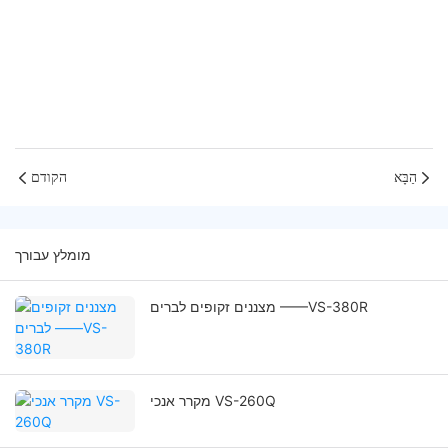
הַבָּא
הקודם
מומלץ עבורך
מצננים זקופים לברים ——VS-380R
מקרר אנכי VS-260Q