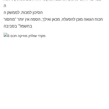
ה-USB האלכסוני, שנוח למשתמשים לחבר ולנתק, ומפחית את
הסיכון למכות. לממשק ה-USB הכפול יש פלט זרם גדול וספק
הכוח הגואה מוכן להפעלה. מכאן ואילך, הספה אין יותר "מחסור
בחשמל" בסביבה.