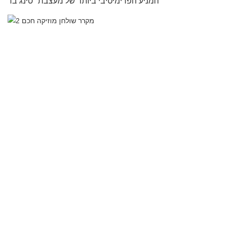
המניע הפרימיטיבי ביותר של מעצבת "טינג בר".