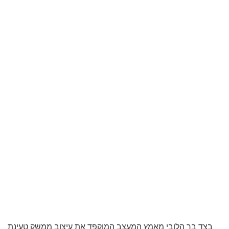
בצד בר הלובי מאמץ המעצב המוקפד את עיצוב ממשק טעינת