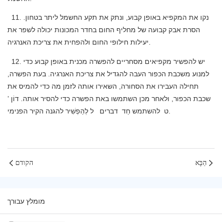
11. נקו את המקפיא באופן קבוע, ונתק את תקע החשמל ליתר בטחון.
הסרת אבק קבועה של מחליף החום בחדר המכונות יכולה לשפר את
יעילות חילופי החום ולהפחית את צריכת האנרגיה.
12. יש להפשיר מקפיאים מסחריים להפשרה מכנית באופן קבוע כדי
למנוע משכבת ​​הכפור העבה להגדיל את צריכת האנרגיה. בעת הפשרה,
תחילה העבירו את הסחורה, השאירו אותה לזמן מה כדי להמיס את
שכבת הכפור, ולאחר מכן השתמשו באת הפשרה כדי להסיר אותה. דוֹן
’
להגנה הקיר הפנימי.
ט
להשתמש
חַד
דברים
ל
לְהַפְשִׁיר
הַבָּא
הקודם
מומלץ עבורך