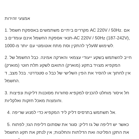
אמצעי זהירות
1. מקררים ביתיים משתמשים באספקת חשמל AC 220V / 50Hz. אם
תנאי אספקת החשמל אינם עומדים ב-AC 220V / 50Hz (187-242V),
עליך להתקין וסת מתח אוטומטי עם יותר מ-1000W לשימוש.
2. חייב להשתמש בשקע ייעודי עצמאי והארקה אמינה. כבל החשמל של
המקפיא מצויד בתקע (מוארק) התואם לשקע תלת חוטי (מוארק)
o אין לחתוך או להסיר את הפין השלישי של כבל
סטנדרטי. בכל מצב, ד
החשמל.
3. חל איסור מוחלט להכניס למקפיא סחורות מסוכנות דליקות ונפיצות
וחומצות מאכל חזקות ואלקליות.
4. אל תשתמש בתרסיס דליק ליד המקפיא כדי למנוע שריפה.
5. כאשר יש דליפה של גז דליק: סגור את שסתום דליפת הגז; לפתוח
את התקן הפליטה ואת הדלתות והחלונות; אין לנתק את תקע החשמל