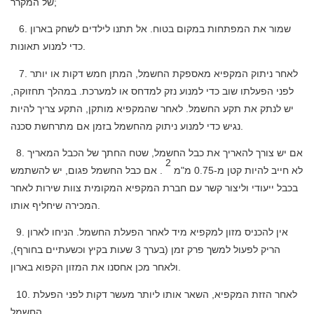
של המקרר;
6. שמור את המפתחות במקום בטוח. אל תתנו לילדים לשחק בארון
כדי למנוע תאונות.
7. לאחר ניתוק המקפיא מאספקת החשמל, המתן חמש דקות או יותר
לפני הפעלתו שוב כדי למנוע נזק למדחס או למערכת. במהלך תחזוקה,
יש לנתק את תקע החשמל. לאחר שהמקפיא מותקן, התקע צריך להיות
נגיש כדי למנוע ניתוק מהחשמל בזמן אם מתרחשת סכנה.
8. אם יש צורך להאריך את כבל החשמל, שטח החתך של הכבל המאריך
2
לא חייב להיות קטן מ-0.75 מ"מ
. אם כבל החשמל פגום, יש להשתמש
בכבל ייעודי וליצור קשר עם חברת המקפיא המקומית
צוות שירות לאחר
המכירה שיחליף אותו.
9. אין להכניס מזון למקפיא מיד לאחר הפעלת החשמל. הניחו לארון
הריק לפעול למשך פרק זמן (בערך 3 שעות בקיץ וכשעתיים בחורף),
ולאחר מכן אחסנו את המזון הקפוא בארון.
10. לאחר הזזת המקפיא, השאר אותו ליותר מעשר דקות לפני הפעלת
החשמל.