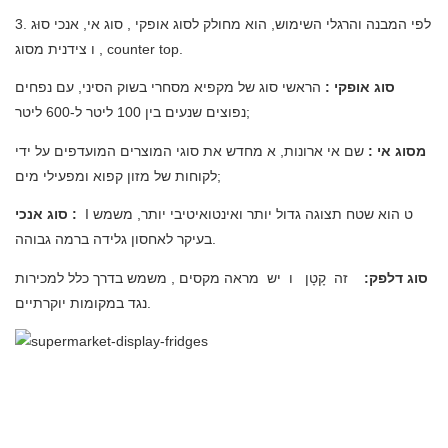
3. לפי המבנה והרגלי השימוש, הוא מחולק לסוג אופקי
, סוג אי, אנכי
סוּג
צידנית מסוג counter top.
, ו
סוג אופקי
:
הראשי
סוג של מקפיא מסחרי בשוק הסיני, עם נפחים
נפוצים שנעים בין 100 ליטר ל-600 ליטר;
מסוג אי
:
שם אי ארונות,
א
מחדש את סוגי המוצרים המועדפים על ידי
לקוחות של מזון קפוא ומפעילי מים;
ט
הוא שטח תצוגה גדול יותר ואינטואיטיבי יותר, משמש
I
:
סוג אנכי
בעיקר לאחסון גלידה ברמה גבוהה.
סוג דלפק:
זה
קָטָן
ו
יש
מראה מקסים
, משמש בדרך כלל למכירות
נגד במקומות יוקרתיים.