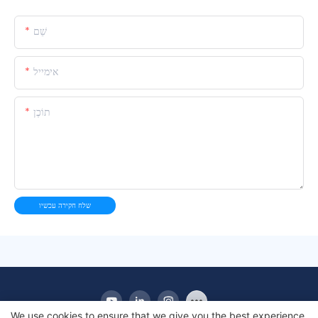
שֵׁם
אימייל
תוֹכֶן
שלח חקירה עכשיו
We use cookies to ensure that we give you the best experience