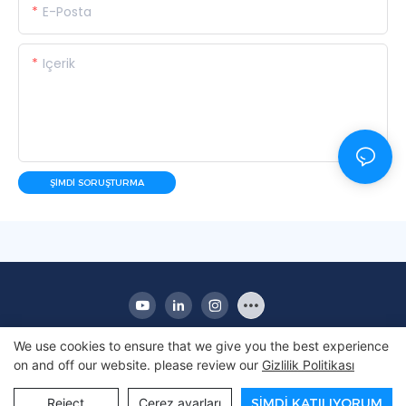
E-Posta
Içerik
ŞIMDI SORUŞTURMA
We use cookies to ensure that we give you the best experience
on and off our website. please review our
Gizlilik Politikası
Telif Hakkı © 2010-2025 Apex | Ticari Ekran Buzdolabı
Üreticisi
Reject
Çerez ayarları
ŞIMDI KATILIYORUM