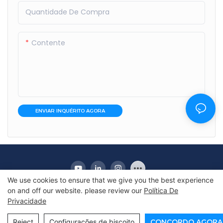
Quantidade De Compra
Contente
ENVIAR INQUÉRITO AGORA
We use cookies to ensure that we give you the best experience
on and off our website. please review our
Política De
Privacidade
Copyright © 2010-2025 Apex | Fabricante de
geladeira de exibição comercial
Reject
Configurações de biscoito
CONCORDO AGORA