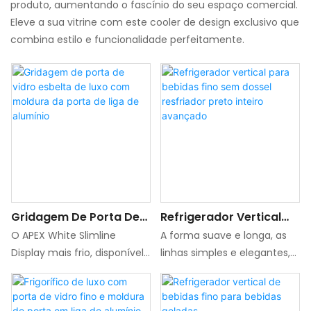
produto, aumentando o fascínio do seu espaço comercial.
Eleve a sua vitrine com este cooler de design exclusivo que
combina estilo e funcionalidade perfeitamente.
Gridagem De Porta De
Refrigerador Vertical
Vidro Esbelta De Luxo
Para Bebidas Fino Sem
O APEX White Slimline
A forma suave e longa, as
Com Moldura Da Porta
Dossel Resfriador Preto
Display mais frio, disponível
linhas simples e elegantes,
De Liga De Alumínio
Inteiro Avançado
em 39/44 cm de largura, é
adaptam-se ao layout do
criado especificamente
espaço moderno. Quer
para espaços compactos,
esteja incorporado numa