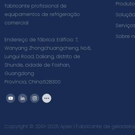
Produto
fabricante profissional de
equipamentos de refrigeração
Soluçã
comercial.
Serviç
Sobre n
Endereço de fábrica: Edifício 7,
Wanyang Zhongchuangcheng, No.6,
Lungui Road, Daliang, distrito de
Shunde, cidade de Foshan,
Guangdong
Província, China.528300
Copyright © 2010-2025 Apex | Fabricante de geladeira