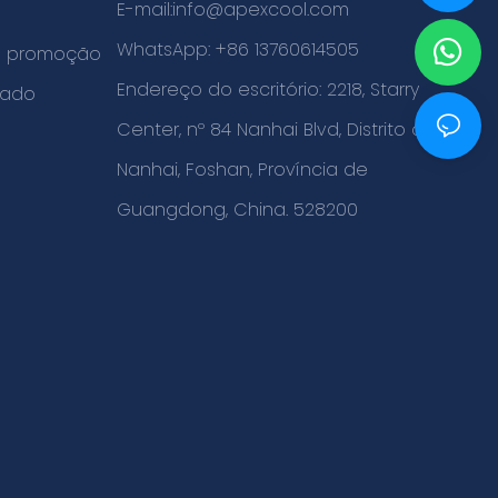
E-mail:
info@apexcool.com
WhatsApp: +86 13760614505
de promoção
Endereço do escritório: 2218, Starry
cado
Center, nº 84 Nanhai Blvd, Distrito de
Nanhai, Foshan, Província de
Guangdong, China. 528200