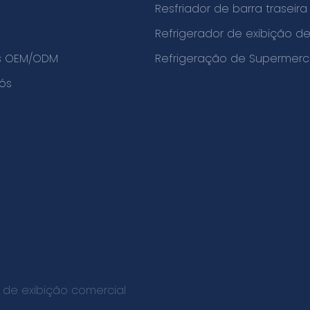
Resfriador de barra traseira
o
Refrigerador de exibição 
os OEM/ODM
Refrigeração de Supermer
ós
 de exibição comercial