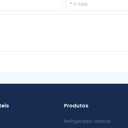
E-Mail
teis
Produtos
Refrigerador vertical