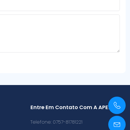
Entre Em Contato Com A APEX
+86 0757-81781221
Telefone: 0757-81781221