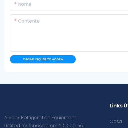
Nome
Contente
ENVIAR INQUÉRITO AGORA
Links Ú
A Apex Refrigeration Equipment
Casa
Limited foi fundada em 2010 como