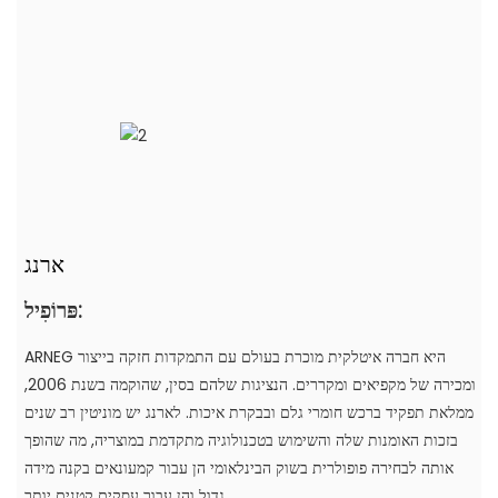
ארנג
פּרוֹפִיל:
ARNEG היא חברה איטלקית מוכרת בעולם עם התמקדות חזקה בייצור
ומכירה של מקפיאים ומקררים. הנציגות שלהם בסין, שהוקמה בשנת 2006,
ממלאת תפקיד ברכש חומרי גלם ובבקרת איכות. לארנג יש מוניטין רב שנים
בזכות האומנות שלה והשימוש בטכנולוגיה מתקדמת במוצריה, מה שהופך
אותה לבחירה פופולרית בשוק הבינלאומי הן עבור קמעונאים בקנה מידה
גדול והן עבור עסקים קטנים יותר.