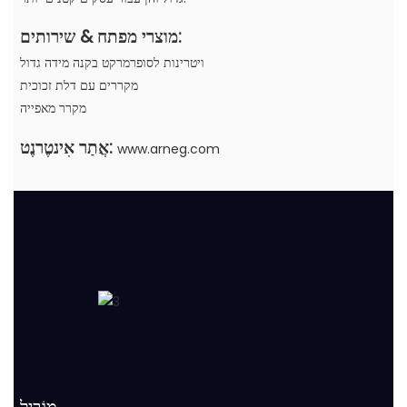
מוצרי מפתח & שירותים:
ויטרינות לסופרמרקט בקנה מידה גדול
מקררים עם דלת זכוכית
מקרר מאפייה
אֲתַר אִינטֶרנֶט:
www.arneg.com