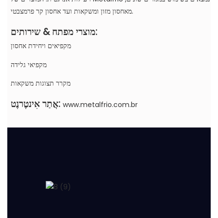
מאחסון מזון ומשקאות ועד אחסון קר פרמצבטי.
מוצרי מפתח & שירותים:
מקפיאים ויחידת אחסון
מקפיאי גלידה
מקרר תצוגות משקאות
אֲתַר אִינטֶרנֶט:
www.metalfrio.com.br