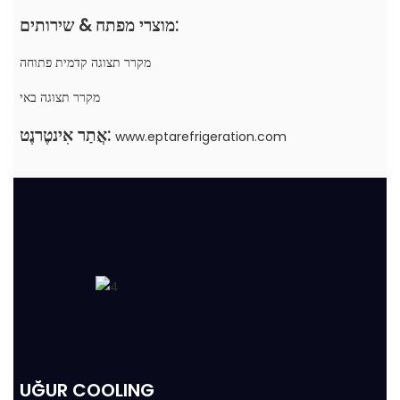
מוצרי מפתח & שירותים:
מקרר תצוגה קדמית פתוחה
מקרר תצוגה באי
אֲתַר אִינטֶרנֶט:
www.eptarefrigeration.com
UĞUR COOLING