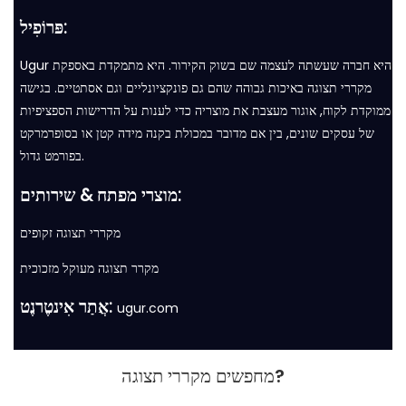
פּרוֹפִיל:
Ugur היא חברה שעשתה לעצמה שם בשוק הקירור. היא מתמקדת באספקת
מקררי תצוגה באיכות גבוהה שהם גם פונקציונליים וגם אסתטיים. בגישה
ממוקדת לקוח, אוגור מעצבת את מוצריה כדי לענות על הדרישות הספציפיות
של עסקים שונים, בין אם מדובר במכולת בקנה מידה קטן או בסופרמרקט
בפורמט גדול.
מוצרי מפתח & שירותים:
מקררי תצוגה זקופים
מקרר תצוגה מעוקל מזכוכית
אֲתַר אִינטֶרנֶט:
ugur.com
מחפשים מקררי תצוגה?