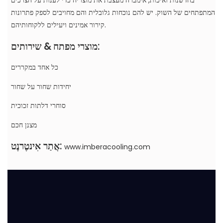
בחדשנות ואיכות, אימברה מעצבת את מוצריה כדי לענות על הצרכים
המתפתחים של השוק. יש להם נוכחות גלובלית והם מחויבים לספק פתרונות
קירור אמינים ויעילים ללקוחותיהם.
מוצרי מפתח & שירותים:
כל אחד במקררים
יחידות שחור על שחור
סוחרי דלתות זכוכית
מצנן חכם
אֲתַר אִינטֶרנֶט:
www.imberacooling.com