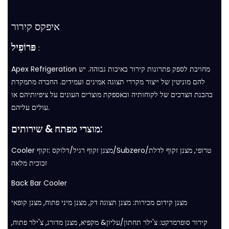
איפקס קירור
פּרוֹפִיל
:
Apex Refrigeration מחויבת לספק פתרונות קירור באיכות גבוהה. יש
להם מוניטין של ייצור מקררי תצוגה אמינים ועמידים. החברה מתמקדת
בהבנת הצרכים של לקוחותיה ובאספקת מוצרים העונים על ציפיותיהם או
עולים עליהם.
מוצרי מפתח & שירותים:
: מצנן זקוף רגיל/דלוקס/Subzero/טרופי, מצנן זקוף לדלת
Cooler זקוף
זכוכית מלאה
Back Bar Cooler
מצנן קידום מכירות: מצנן תצוגה דק, מצנן מיני פתוח, מצנן קופאי
קירור סופרמרקט: צ'ילר תחתון/עליון& מקפיא, מצנן מדורג, צ'ילר פתוח,