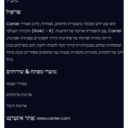
מוֹבִיל
פּרוֹפִיל:
Carrier הוא שם ידוע ומכובד בתעשיית החימום, האוורור, מיזוג האוויר
והקירור העולמי (HVAC - R). עם היסטוריה ארוכה של חדשנות, Carrier
הייתה בחזית הפיתוח של פתרונות קירור חסכוניים באנרגיה ואמינות.
המומחיות שלהם בטכנולוגיית קירור זוכה להכרה רחבה, והם משרתים מגוון
רחב של לקוחות, מחנויות מקומיות קטנות ועד מתחמים מסחריים בקנה מידה
גדול.
מוצרי מפתח & שירותים:
מקררי תצוגה
ארונות מרוחקים
ארונות חיבור
אֲתַר אִינטֶרנֶט:
www.carrier.com