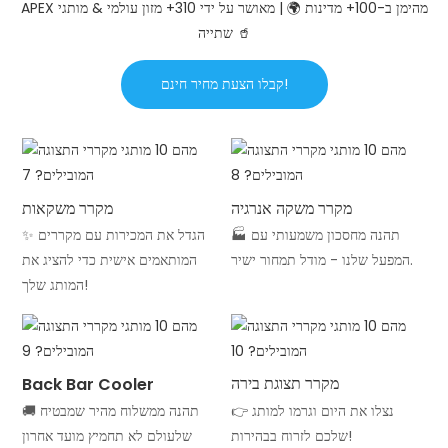
APEX מהימן ב-100+ מדינות 🌍 | מאושר על ידי 310+ מזון עולמי & מותגי
שתייה 🥤
קבלו הצעת מחיר חינם!
מקרר משקה אנרגיה
מקרר משקאות
🏭 תהנה מחסכון משמעותי עם
✨ הגדל את המכירות עם מקררים
המפעל שלנו - מודל תמחור ישיר.
המותאמים אישית כדי להציג את
המותג שלך!
מקרר תצוגת בירה
Back Bar Cooler
👉 נצלו את היום וגרמו למותג
🚚 תהנה ממשלוח מהיר שמבטיח
שלכם לזרוח בבהירות!
שלעולם לא תחמיץ מועד אחרון