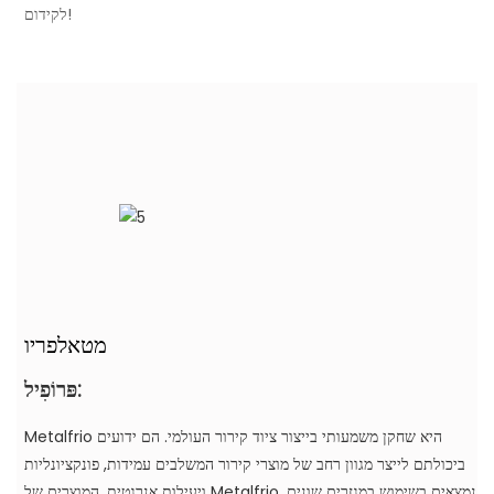
לקידום!
מטאלפריו
פּרוֹפִיל:
Metalfrio היא שחקן משמעותי בייצור ציוד קירור העולמי. הם ידועים
ביכולתם לייצר מגוון רחב של מוצרי קירור המשלבים עמידות, פונקציונליות
ויעילות אנרגטית. המוצרים של Metalfrio נמצאים בשימוש במגזרים שונים,