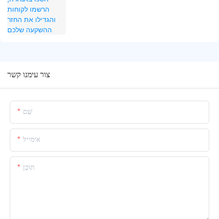
צור עימנו קשר
שֵׁם
אימייל
תוֹכֶן