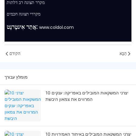
מקרר תצוגה רב דלתות
מקררי תצוגה חכמים
אֲתַר אִינטֶרנֶט:
www.coldol.com
הַבָּא
הקודם
מומלץ עבורך
10 יצרני המשקאות המובילים באפריקה: ענקים
המרווים את צמאון היבשת
10 יצרני המשקאות המובילים באיחוד האמירויות