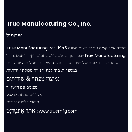
True Manufacturing Co., Inc.
פּרוֹפִיל:
True Manufacturing, חברה אמריקאית עם שורשים משנת 1945, היא
כבר זמן רב שם בולט בתחום הקירור המסחרי. ל-True Manufacturing
יש מוניטין רב שנים של ייצור מקררי תצוגה עמידים ויעילים הפופולריים
במסעדות, בתי קפה וחנויות מכולת יוקרתיות.
מוצרי מפתח & שירותים:
מצננים עם הישג יד
מקררים מתחת לדלפק
סוחרי דלתות זכוכית
אֲתַר אִינטֶרנֶט
:
www.truemfg.com