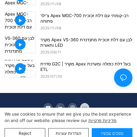
2025
11
08
צ'ילר Apex MGC-700 רב-קומתי עם דלת זכוכית
פתוחה
2025
11
08
מקרר Apex VS-360 לבן עם דלת זכוכית מתנדנדת
ותאורת LED
2025
09
11
סדרת G2C | מקרר Apex בעל דלת כפולה ומערכת
ETL
2025
07
30
We use cookies to ensure that we give you the best experience
מדיניות פרטיות
on and off our website. please review our
זכויות יוצרים © 2010-2025 Apex | יצרן מקרר תצוגה מסחרית
מסכים עכשיו
הגדרות עוגיות
Reject