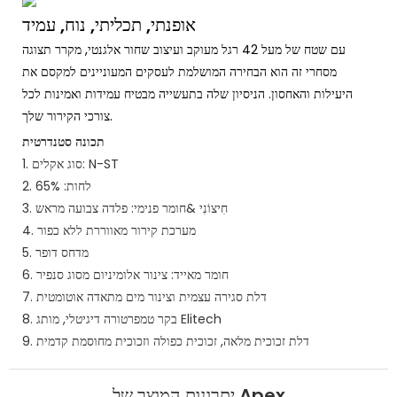
אופנתי, תכליתי, נוח, עמיד
עם שטח של מעל 42 רגל מעוקב ועיצוב שחור אלגנטי, מקרר תצוגה
מסחרי זה הוא הבחירה המושלמת לעסקים המעוניינים למקסם את
היעילות והאחסון. הניסיון שלה בתעשייה מבטיח עמידות ואמינות לכל
צורכי הקירור שלך.
תכונה סטנדרטית
1. סוג אקלים: N-ST
2. לחות: 65%
3. חִיצוֹנִי &חומר פנימי: פלדה צבועה מראש
4. מערכת קירור מאווררת ללא כפור
5. מדחס דופר
6. חומר מאייד: צינור אלומיניום מסוג סנפיר
7. דלת סגירה עצמית וצינור מים מתאדה אוטומטית
8. בקר טמפרטורה דיגיטלי, מותג Elitech
9. דלת זכוכית מלאה, זכוכית כפולה וזכוכית מחוסמת קדמית
יתרונות המוצר של Apex