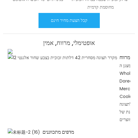
מחוסמת קדמית
קבל הצעת מחיר חינם
אופטימלי, מרווח, אמין
נים מרווח
מצנן ה-Apex
Wholesa
Dored
Merchan
Cooler מספק
רב לתצוגה
מגוונת של
מוצרים.
מדפים מתכווננים