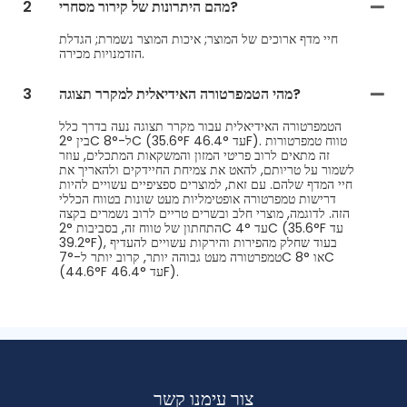
מהם היתרונות של קירור מסחרי?
2
חיי מדף ארוכים של המוצר; איכות המוצר נשמרת; הגדלת
הזדמנויות מכירה.
מהי הטמפרטורה האידיאלית למקרר תצוגה?
3
הטמפרטורה האידיאלית עבור מקרר תצוגה נעה בדרך כלל
בין 2°C ל-8°C (35.6°F עד 46.4°F). טווח טמפרטורות
זה מתאים לרוב פריטי המזון והמשקאות המתכלים, עוזר
לשמור על טריותם, להאט את צמיחת החיידקים ולהאריך את
חיי המדף שלהם. עם זאת, למוצרים ספציפיים עשויים להיות
דרישות טמפרטורה אופטימליות מעט שונות בטווח הכללי
הזה. לדוגמה, מוצרי חלב ובשרים טריים לרוב נשמרים בקצה
התחתון של טווח זה, בסביבות 2°C עד 4°C (35.6°F עד
39.2°F), בעוד שחלק מהפירות והירקות עשויים להעדיף
טמפרטורה מעט גבוהה יותר, קרוב יותר ל-7°C או 8°C
(44.6°F עד 46.4°F).
צור עימנו קשר