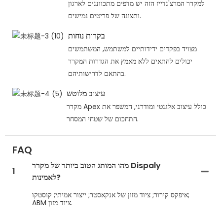
למקרר המרצ'נדייז הזה יש מדפים מתכווננים לארגון
ותצוגה של פריטים גמישים.
בקרות נוחות
מצויד בפקדים ידידותיים למשתמש, המשתמשים
יכולים להתאים ללא מאמץ את הגדרות המקרר
בהתאם לדרישותיהם.
עיצוב מלוטש
מקרר Apex כולל עיצוב אלגנטי ומודרני, המשפר את
התחכום של שטחי המסחר.
FAQ
מהו המותג הטוב ביותר של מקרר Dispaly
1
לאמינות?
איפקס קירור; ציוד מזון של אנקאסטר; ייצור אמיתי; קוסטקו;
ABM ציוד מזון.