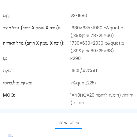
V3E1680
דֶגֶם:
1680×635×1980 מ&quot;מ
גודל מוצר (רוחב X עומק X גובה):
(66×25×78 אינץ&39;)
1730×630×2030 מ&quot;מ
גודל האריזה (רוחב X עומק X גובה):
(68×25×80 אינץ&39;)
R290
גַז:
1190L/42Cuft
יְכוֹלֶת:
ק&quot;ג225
משקל נטו/ברוטו:
1×40HQ=20 יחידות (הזמנה לדוגמה
MOQ:
מותרת)
פירוט המוצר