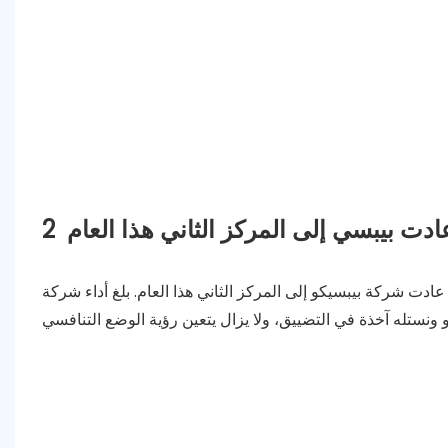
ادت بيبسي إلى المركز الثاني هذا العام
2
عادت شركة بيبسيكو إلى المركز الثاني هذا العام. بلغ أداء شركة PepsiCo الغذائي في عام 2022 86.39 مليار دولار أمريكي، بزيادة قدرها 8.7٪ على أساس سنوي؛ بلغت الأرباح التشغيلية 11.512 مليار