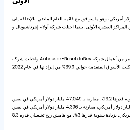
الأولى
كة عالمية للأغذية والمشروبات لعام 2023، تجاوزت الإيرادات السنوية للشركات الخمس الكبرى 50 مليار دولار أمريكي، وهو ما يتوافق مع قائمة العام الماضي. بالإضافة إلى
واحتلت شركة Anheuser-Busch InBev المرتبة الرابعة بأداء غذائي بلغ 57.786 مليار دولار أمريكي. وفي عام 2022، تم إجراء جزء كبير من أعمال شركة Anheuser-Busch InBev في الأسواق
وحققت شركة تايسون فودز، التي احتلت المرتبة الخامسة، أداءً غذائياً بقيمة 53.282 مليار دولار أمريكي في عام 2022، بزيادة سنوية قدرها 13.2٪، مقارنة بـ 47.049 مليار دولار أمريكي في نفس
الفترة من العام الماضي، وصافي ربح قدره 3.238 مليار دولار أمريكي، بزيادة سنوية قدرها 6.3%. وبلغت الأرباح التشغيلية 4.41 مليار دولار أمريكي، مقارنة بـ 4.396 مليار دولار أمريكي في نفس