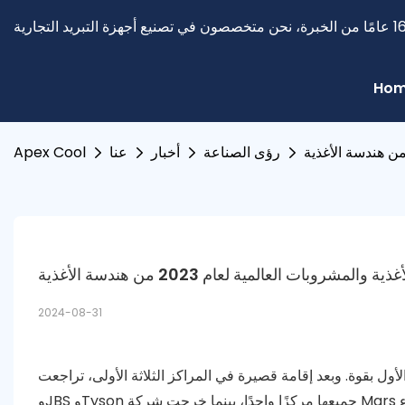
Ho
رؤى الصناعة
أخبار
عنا
Apex Cool
2024-08-31
 المراكز الثلاثة الأولى، تراجعت ADM إلى المركز الخامس هذا العام والمرتبة السادسة. تقدمت شركات PepsiCo
وJBS وTyson جميعها مركزًا واحدًا، بينما خرجت شركة Mars من المراكز العشرة الأولى. ومن بين الشركات العشر الكبرى، باستثناء ADM، ارتفع الأداء المتعلق بالأغذية للعلامات التجارية العشرة