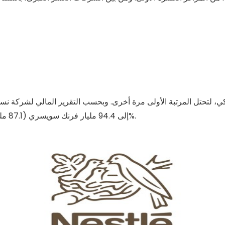
إلى 94.4 مليار فرنك سويسري (87.1 مليار فرنك سويسري في عام 2021)، بمعدل نمو عضوي قدره 8.3%.