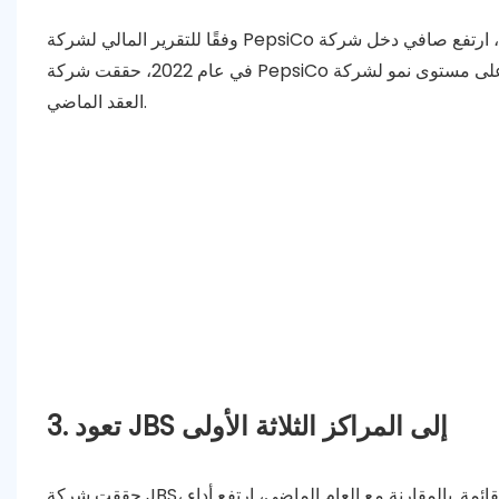
وفقًا للتقرير المالي لشركة PepsiCo لعام 2022، مقارنة بعام 2021، ارتفع صافي دخل شركة PepsiCo في عام 2022 بنسبة 9%، وكانت أعمالها في أمريكا الشمالية أكبر مساهم في صافي دخلها.
في عام 2022، حققت شركة PepsiCo نموًا عضويًا في الإيرادات يزيد عن 14% وزيادة بنسبة 10% في الأرباح التشغيلية الأساسية بسعر الصرف الثابت، وهو أعلى مستوى نمو لشركة PepsiCo في
العقد الماضي.
3. تعود JBS إلى المراكز الثلاثة الأولى
حققت شركة JBS، التي احتفلت بالذكرى السبعين لتأسيسها، أداءً غذائيًا بقيمة 77.673 مليار دولار أمريكي في عام 2022، لتحتل المرتبة الثالثة في القائمة. بالمقارنة مع العام الماضي، ارتفع أداء