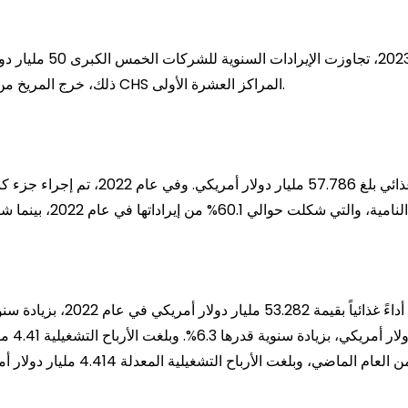
وفي قائمة أفضل 100 شر
ذلك، خرج المريخ من المراكز العشرة الأولى، بينما احتلت شركة أولام إنترناشيونال و CHS المراكز العشرة الأولى.
2022.