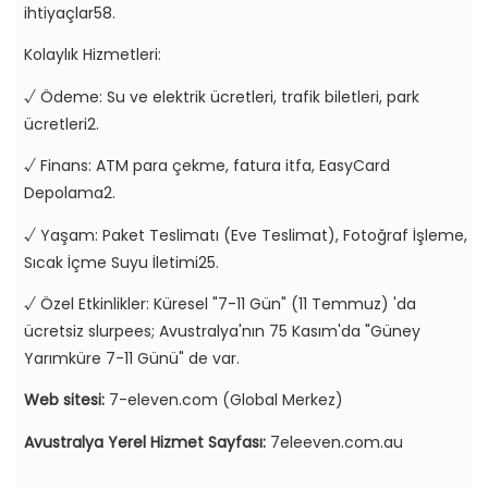
ihtiyaçlar58.
Kolaylık Hizmetleri:
√ Ödeme: Su ve elektrik ücretleri, trafik biletleri, park
ücretleri2.
√ Finans: ATM para çekme, fatura itfa, EasyCard
Depolama2.
√ Yaşam: Paket Teslimatı (Eve Teslimat), Fotoğraf İşleme,
Sıcak İçme Suyu İletimi25.
√ Özel Etkinlikler: Küresel "7-11 Gün" (11 Temmuz) 'da
ücretsiz slurpees; Avustralya'nın 75 Kasım'da "Güney
Yarımküre 7-11 Günü" de var.
Web sitesi:
7-eleven.com (Global Merkez)
Avustralya Yerel Hizmet Sayfası:
7eleeven.com.au