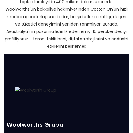
toplu olarak yılda 400 milyar doların üzerinde.
Woolworths'un bakkaliye hakimiyetinden Cotton On'un hızlı
moda imparatorluğuna kadar, bu şirketler rahatlığı, değeri
ve tüketici deneyimini yeniden tanımlıyor. Burada,
Avustralya'nın pazarına liderlik eden en iyi 10 perakendeciyi
profilliyoruz - temel tekliflerini, dijital stratejilerini ve endüstri
etkilerini belirlemek
Woolworths Grubu