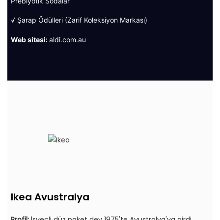
Prebiyotik Sodalar
√ Şarap Ödülleri (Zarif Koleksiyon Markası)
Web sitesi:
aldi.com.au
Ikea Avustralya
Profil:
İsveçli düz paket dev 1975'te Avustralya'ya girdi.