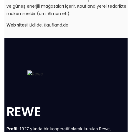
ve güneş enerjili mağazaları içerir. Kaufland yerel tedarikte
mükemmeldir (örn. Alman eti).
Web sitesi:
Lidl.de
,
Kaufland.de
REWE
Profil:
1927 yılında bir kooperatif olarak kurulan Rewe,