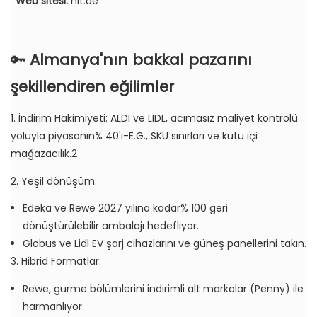
Web sitesi:
hit.de
🔑
Almanya'nın bakkal pazarını
şekillendiren eğilimler
1. İndirim Hakimiyeti: ALDI ve LIDL, acımasız maliyet kontrolü
yoluyla piyasanın% 40'ı-E.G., SKU sınırları ve kutu içi
mağazacılık.2
2. Yeşil dönüşüm:
Edeka ve Rewe 2027 yılına kadar% 100 geri
dönüştürülebilir ambalajı hedefliyor.
Globus ve Lidl EV şarj cihazlarını ve güneş panellerini takın.
3. Hibrid Formatlar:
Rewe, gurme bölümlerini indirimli alt markalar (Penny) ile
harmanlıyor.