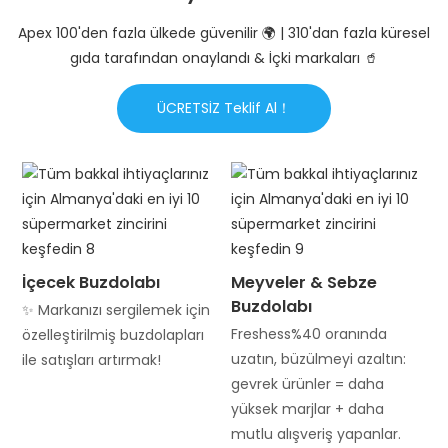
Apex 100'den fazla ülkede güvenilir 🌍 | 310'dan fazla küresel
gıda tarafından onaylandı & İçki markaları 🥤
ÜCRETSİZ Teklif Al！
İçecek Buzdolabı
Meyveler & Sebze
Buzdolabı
✨ Markanızı sergilemek için
Freshess%40 oranında
özelleştirilmiş buzdolapları
uzatın, büzülmeyi azaltın:
ile satışları artırmak!
gevrek ürünler = daha
yüksek marjlar + daha
mutlu alışveriş yapanlar.