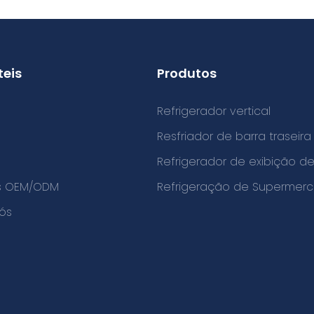
teis
Produtos
Refrigerador vertical
Resfriador de barra traseira
o
Refrigerador de exibição 
os OEM/ODM
Refrigeração de Supermer
ós