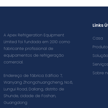
Links Ú
A Apex Refrigeration Equipment
Casa
Limited foi fundada em 2010 como
Produto
fabricante profissional de
equipamentos de refrigeração
Soluçã
comercial.
Serviç
Sobre n
Endereço de fábrica: Edifício 7,
Wanyang Zhongchuangcheng, No.6,
Lungui Road, Daliang, distrito de
Shunde, cidade de Foshan,
Guangdong