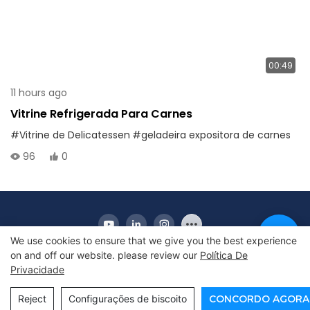
00:49
11 hours ago
Vitrine Refrigerada Para Carnes
#Vitrine de Delicatessen
#geladeira expositora de carnes
96
0
We use cookies to ensure that we give you the best experience
on and off our website. please review our
Política De
Privacidade
Copyright © 2010-2025 Apex | Fabricante de
geladeira de exibição comercial
Reject
Configurações de biscoito
CONCORDO AGORA