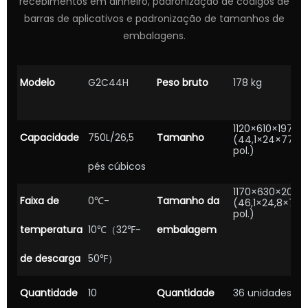
recebimentos em dinheiro, padronização de códigos de
barras de aplicativos e padronização de tamanhos de
embalagens.
Modelo
G2C44H
Peso bruto
178 kg
1120×610×1975
Capacidade
750L/26,5
Tamanho
(44,1×24×77,8
pol.)
pés cúbicos
1170×630×203
Faixa de
0℃-
Tamanho da
(46,1×24,8×79,
pol.)
temperatura
10℃（32℉-
embalagem
de descarga
50℉）
Quantidade
10
Quantidade
36 unidades