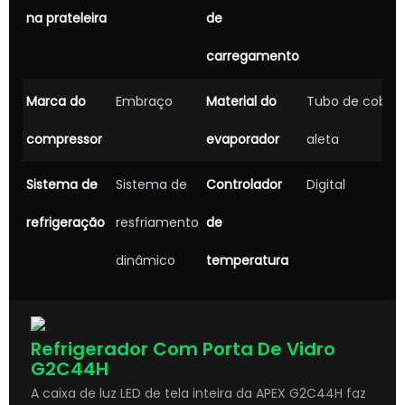
na prateleira
de
carregamento
Marca do
Embraço
Material do
Tubo de cobre 
compressor
evaporador
aleta
Sistema de
Sistema de
Controlador
Digital
refrigeração
resfriamento
de
dinâmico
temperatura
Refrigerador Com Porta De Vidro
G2C44H
A caixa de luz LED de tela inteira da APEX G2C44H faz