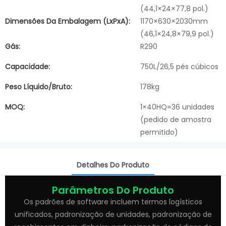
(44,1×24×77,8 pol.)
Dimensões Da Embalagem (LxPxA):
1170×630×2030mm
(46,1×24,8×79,9 pol.)
Gás:
R290
Capacidade:
750L/26,5 pés cúbicos
Peso Líquido/bruto:
178kg
MOQ:
1×40HQ=36 unidades
(pedido de amostra
permitido)
Detalhes Do Produto
Parâmetros Do Produto
Os padrões de software incluem termos logísticos
unificados, padronização de unidades, padronização de