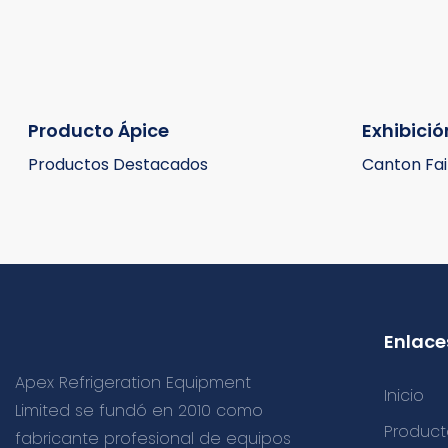
Producto Ápice
Exhibició
Productos Destacados
Canton Fair
Enlaces
Apex Refrigeration Equipment
Inicio
Limited se fundó en 2010 como
Product
fabricante profesional de equipos