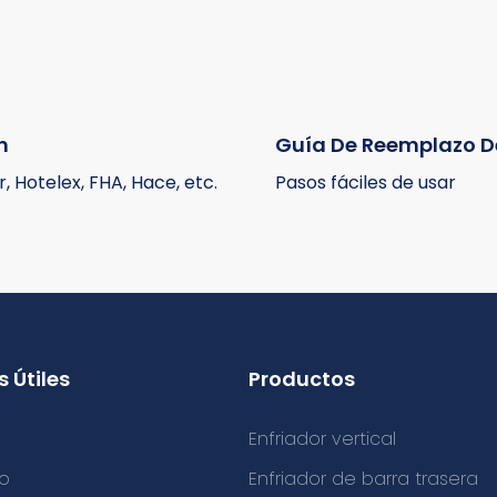
n
Guía De Reemplazo D
, Hotelex, FHA, Hace, etc.
Pasos fáciles de usar
 Útiles
Productos
Enfriador vertical
o
Enfriador de barra trasera