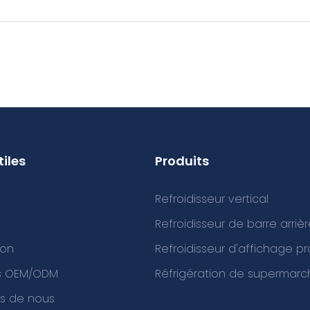
tiles
Produits
Refroidisseur vertical
Refroidisseur de barre arriè
ion
Refroidisseur d'affichage p
es OEM/ODM
Réfrigération de supermarc
s de nous