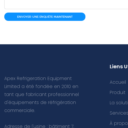
ENVOYER UNE ENQUÊTE MAINTENANT
Liens U
Apex Refrigeration Equipment
Accueil
Limited a été fondée en 2010 en
Produit
tant que fabricant professionnel
d'équipements de réfrigération
La solut
commerciale.
Servic
À propo
Adresse de l'usine : bâtiment 7,