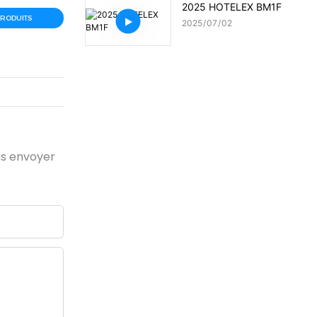
2025 HOTELEX BM1F
PRODUITS
2025
07
02
ous envoyer