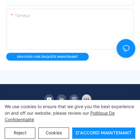
Teneur
ENVOYER UNE ENQUÊTE MAINTENANT
We use cookies to ensure that we give you the best experience
on and off our website. please review our
Politique De
Confidentialité
Copyright © 2010-2025 Apex | Fabricant de
réfrigérateur d'affichage commercial
Reject
Cookies
D'ACCORD MAINTENANT