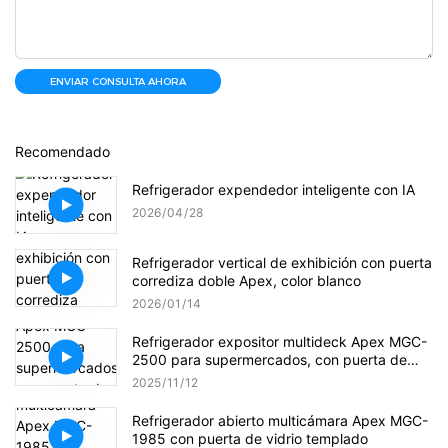
ENVIAR CONSULTA AHORA
Recomendado
Refrigerador expendedor inteligente con IA
2026
04
28
Refrigerador vertical de exhibición con puerta
corrediza doble Apex, color blanco
2026
01
14
Refrigerador expositor multideck Apex MGC-
2500 para supermercados, con puerta de
cristal y conexión a la red eléctrica.
2025
11
12
Refrigerador abierto multicámara Apex MGC-
1985 con puerta de vidrio templado