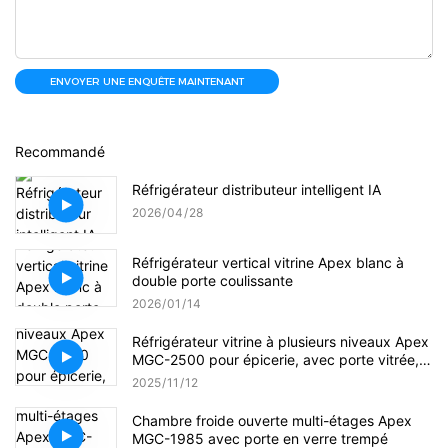
ENVOYER UNE ENQUÊTE MAINTENANT
Recommandé
Réfrigérateur distributeur intelligent IA
2026
04
28
Réfrigérateur vertical vitrine Apex blanc à
double porte coulissante
2026
01
14
Réfrigérateur vitrine à plusieurs niveaux Apex
MGC-2500 pour épicerie, avec porte vitrée, à
brancher sur secteur.
2025
11
12
Chambre froide ouverte multi-étages Apex
MGC-1985 avec porte en verre trempé