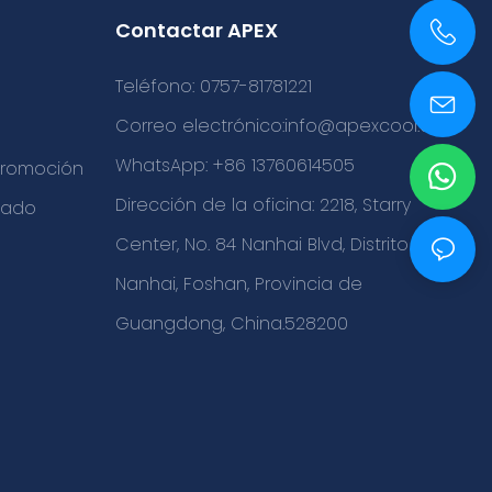
Contactar APEX
+86 0757-81781221
Teléfono: 0757-81781221
Correo electrónico:
info@apexcool.com
WhatsApp: +86 13760614505
 promoción
Dirección de la oficina: 2218, Starry
cado
Center, No. 84 Nanhai Blvd, Distrito
Nanhai, Foshan, Provincia de
Guangdong, China.528200