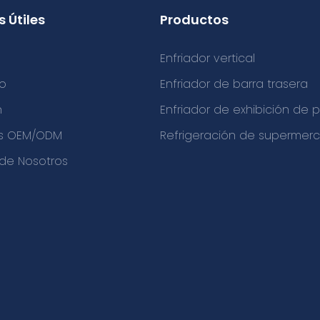
 Útiles
Productos
Enfriador vertical
o
Enfriador de barra trasera
n
Enfriador de exhibición de
os OEM/ODM
Refrigeración de supermer
de Nosotros