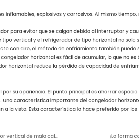
inflamables, explosivos y corrosivos. Al mismo tiempo, no
dor para evitar que se caigan debido al interruptor y cause
e tipo vertical y el refrigerador de tipo horizontal no sol
ecto con aire, el método de enfriamiento también puede 
congelador horizontal es fácil de acumular, lo que no es
r horizontal reduce la pérdida de capacidad de enfriamie
l por su apariencia. El punto principal es ahorrar espac
s. Una característica importante del congelador horizont
án a la vista. Esta característica lo hace preferido por l
¿Qué tipo de rendimiento tiene el congelador vertical de mala calidad?
¡La forma co