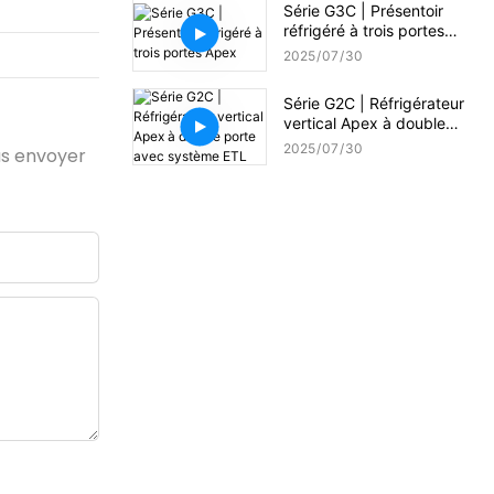
Série G3C | Présentoir
réfrigéré à trois portes
Apex
2025
07
30
Série G2C | Réfrigérateur
vertical Apex à double
porte avec système ETL
2025
07
30
ous envoyer