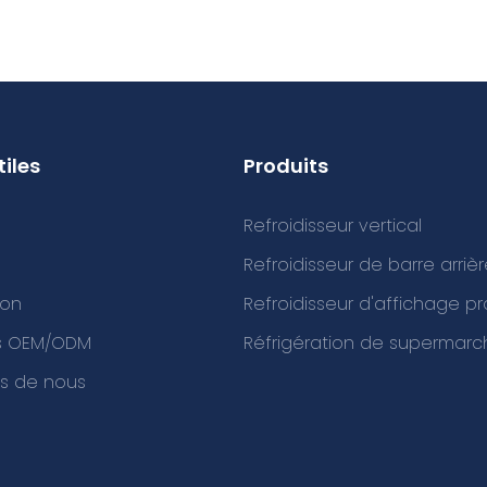
tiles
Produits
Refroidisseur vertical
Refroidisseur de barre arriè
ion
Refroidisseur d'affichage p
es OEM/ODM
Réfrigération de supermarc
s de nous