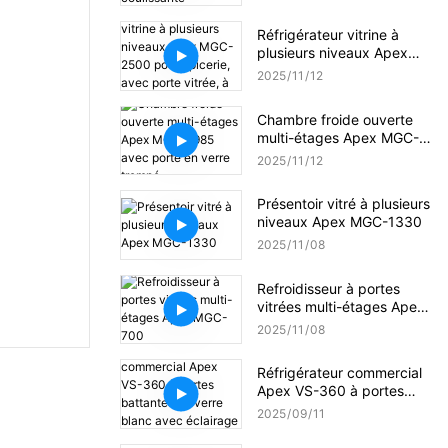
Réfrigérateur vitrine à
plusieurs niveaux Apex
MGC-2500 pour épicerie,
2025
11
12
avec porte vitrée, à
brancher sur secteur.
Chambre froide ouverte
multi-étages Apex MGC-
1985 avec porte en verre
2025
11
12
trempé
Présentoir vitré à plusieurs
niveaux Apex MGC-1330
2025
11
08
Refroidisseur à portes
vitrées multi-étages Apex
MGC-700
2025
11
08
Réfrigérateur commercial
Apex VS-360 à portes
battantes en verre blanc
2025
09
11
avec éclairage LED