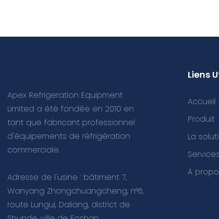
Liens U
Apex Refrigeration Equipment
Accueil
Limited a été fondée en 2010 en
Produit
tant que fabricant professionnel
d'équipements de réfrigération
La solut
commerciale.
Servic
À propo
Adresse de l'usine : bâtiment 7,
Wanyang Zhongchuangcheng, n°6,
route Lungui, Daliang, district de
Shunde, ville de Foshan,