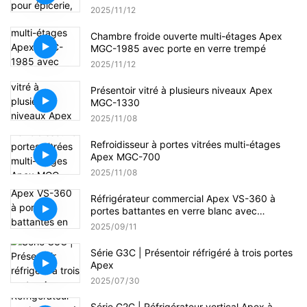
brancher sur secteur.
2025
11
12
Chambre froide ouverte multi-étages Apex
MGC-1985 avec porte en verre trempé
2025
11
12
Présentoir vitré à plusieurs niveaux Apex
MGC-1330
2025
11
08
Refroidisseur à portes vitrées multi-étages
Apex MGC-700
2025
11
08
Réfrigérateur commercial Apex VS-360 à
portes battantes en verre blanc avec
éclairage LED
2025
09
11
Série G3C | Présentoir réfrigéré à trois portes
Apex
2025
07
30
Série G2C | Réfrigérateur vertical Apex à