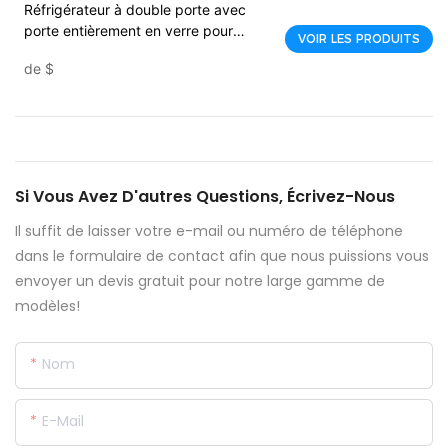
Réfrigérateur à double porte avec
porte entièrement en verre pour
VOIR LES PRODUITS
boissons | V2U1250 Apex-
de
$
1736998061110791
Si Vous Avez D'autres Questions, Écrivez-Nous
Il suffit de laisser votre e-mail ou numéro de téléphone
dans le formulaire de contact afin que nous puissions vous
envoyer un devis gratuit pour notre large gamme de
modèles!
Nom
E-Mail