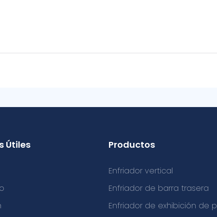
 Útiles
Productos
Enfriador vertical
o
Enfriador de barra trasera
n
Enfriador de exhibición de