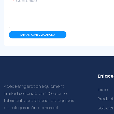
Contenido
ENVIAR CONSULTA AHORA
Enlaces
Apex Refrigeration Equipment
Inicio
Limited se fundó en 2010 como
Product
fabricante profesional de equipos
de refrigeración comercial.
Solució