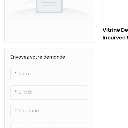
Vitrine D
Incurvée 
(COURBE 
Envoyez votre demande
Nom
E-Mail
Téléphone