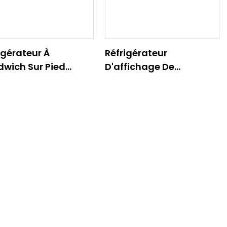
igérateur À
Réfrigérateur
wich Sur Pied
D'affichage De
URBE À 4 ÉTAGÈRES)
Boulangerie Sur Pied (4
Étagères Carrées)