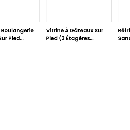
e Boulangerie
Vitrine À Gâteaux Sur
Réfr
Sur Pied
Pied (3 Étagères
Sand
À 3 ÉTAGÈRES)
Carrées)
(CO