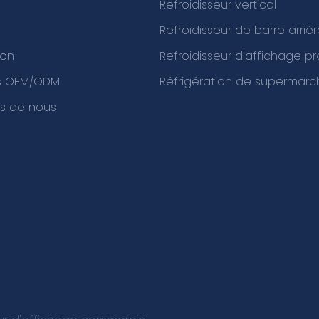
Refroidisseur vertical
Refroidisseur de barre arriè
ion
Refroidisseur d'affichage p
es OEM/ODM
Réfrigération de supermarc
s de nous