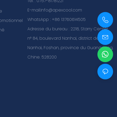
Tél. : 0757-81781221
E-mail:
info@apexcool.com
re
WhatsApp : +86 13760614505
romotionnel
Adresse du bureau : 2218, Starry Center,
hé
+86 0757-81781221
n° 84, boulevard Nanhai, district de
Nanhai, Foshan, province du Guangdong,
Chine. 528200