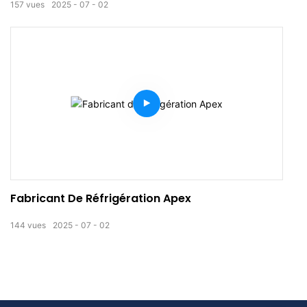
157
vues
2025
07
02
Fabricant De Réfrigération Apex
144
vues
2025
07
02