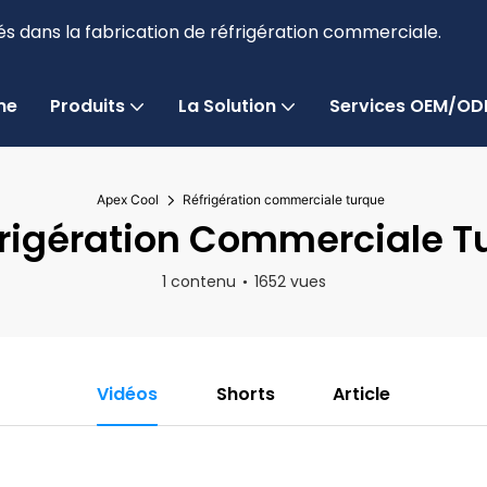
és dans la fabrication de réfrigération commerciale.
me
Produits
La Solution
Services OEM/O
Apex Cool
Réfrigération commerciale turque
rigération Commerciale T
1 contenu
1652 vues
Vidéos
Shorts
Article