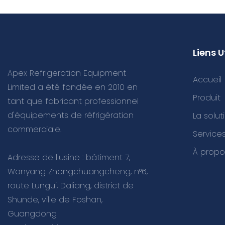
Liens U
Apex Refrigeration Equipment
Accueil
Limited a été fondée en 2010 en
Produit
tant que fabricant professionnel
d'équipements de réfrigération
La solut
commerciale.
Servic
À propo
Adresse de l'usine : bâtiment 7,
Wanyang Zhongchuangcheng, n°6,
route Lungui, Daliang, district de
Shunde, ville de Foshan,
Guangdong