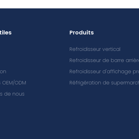
tiles
Produits
Refroidisseur vertical
Refroidisseur de barre arriè
ion
Refroidisseur d'affichage p
es OEM/ODM
Réfrigération de supermarc
s de nous