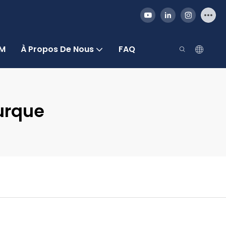
DM
À Propos De Nous
FAQ
urque