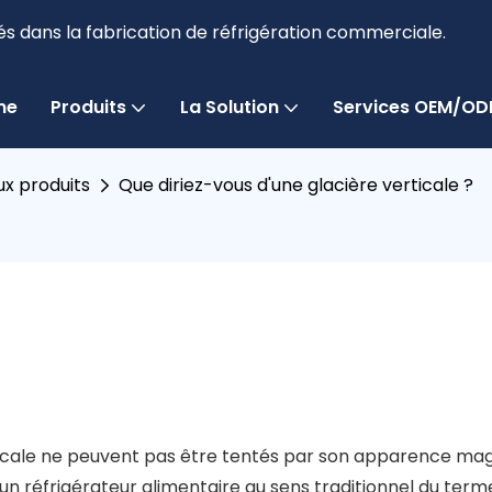
és dans la fabrication de réfrigération commerciale.
me
Produits
La Solution
Services OEM/O
x produits
Que diriez-vous d'une glacière verticale ?
ale ne peuvent pas être tentés par son apparence magnif
 un réfrigérateur alimentaire au sens traditionnel du term