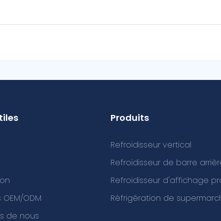
tiles
Produits
Refroidisseur vertical
Refroidisseur de barre arriè
ion
Refroidisseur d'affichage p
es OEM/ODM
Réfrigération de supermarc
s de nous