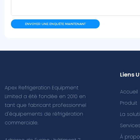
ENVOYER UNE ENQUÊTE MAINTENANT
Liens U
Apex Refrigeration Equipment
Accueil
Limited a été fondée en 2010 en
Produit
tant que fabricant professionnel
d'équipements de réfrigération
La solut
commerciale.
Servic
À propo