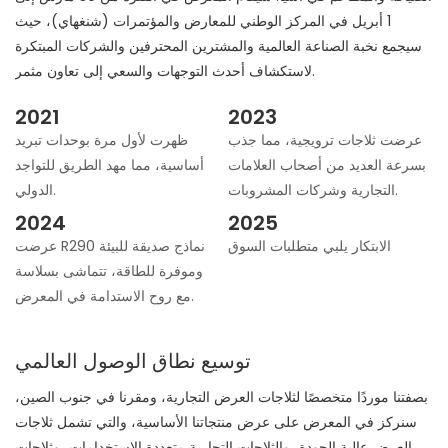
1 أبريل في المركز الوطني للمعارض والمؤتمرات (شنغهاي)، حيث
سيجمع نخبة الصناعة العالمية والمشترين المحترفين والشركات المبتكرة
لاستكشاف أحدث التوجهات والسعي إلى تعاون مثمر.
2021
2023
عرضت ثلاجات ترويجية، مما جذب
ظهرت لأول مرة بوحدات تبريد
بسرعة العديد من أصحاب العلامات
أساسية، مما مهد الطريق للتواجد
التجارية وشركات المشروبات.
الدولي.
2024
2025
الابتكار يلبي متطلبات السوق
عرضت R290 نماذج صديقة للبيئة
وموفرة للطاقة، تتماشى بسلاسة
مع روح الاستدامة في المعرض.
توسيع نطاق الوصول العالمي
بصفتنا موردًا متخصصًا لثلاجات العرض التجارية، ومقرنا في جنوب الصين،
سنركز في المعرض على عرض منتجاتنا الأساسية، والتي تشمل ثلاجات
العرض عالية الجودة، والثلاجات التجارية متعددة الاستخدامات، وثلاجات