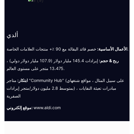
ألدي
خصم قائد البقالة مع 90 ٪+ منتجات العلامات الخاصة.
الأعمال الأساسية:
ربح & حجم:
إيرادات 145.4 مليار دولار (107.9 مليار دولار دولي) ،
13،475 متجر على مستوى العالم.
ابتكار:
متاجر "Community Hub" (على سبيل المثال ، مواقع شنغهاي
بمتوسط ​​2.8 مليون دولار/متجر إيرادات) ، مبادرات تعبئة النفايات
الصفرية
www.aldi.com
موقع إلكتروني: