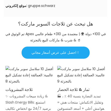
gruppe.schwarz
موقع إلكتروني:
هل تبحث عن ثلاجات السوبر ماركت؟
تم الوثوق في Apex في 100+ دولة 🌍 | معتمدة من 310+ طعام عالمي
& شرب & ماركات البيع بالتجزئة 🥤
احصل على عرض أسعار مجاني！
ثمار & ثلاجة الخضار
ثلاجة المشروبات
🏭 تمديد النضارة بنسبة 40 ٪ ،
✨ زيادة مبيعات المشروبات &
وتقليل الانكماش: منتجات هش =
Slash Energy Bills: استمتع
هوامش أعلى + أسعد المتسوقين.
برصيد 24/7 مع انخفاض تكاليف